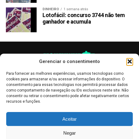
DINHEIRO
1 semana atrás
Lotofácil: concurso 3744 não tem
ganhador e acumula
Gerenciar o consentimento
Para fornecer as melhores experiências, usamos tecnologias como
cookies para armazenar e/ou acessar informações do dispositivo. O
consentimento para essas tecnologias nos permitirá processar dados
como comportamento de navegação ou IDs exclusivos neste site. Não
consentir ou retirar o consentimento pode afetar negativamente certos
recursos e funções.
As publicações no site Money Invest têm um caráter meramente
Aceitar
informativo, servindo como boletins de divulgação, e não devem ser
interpretadas como recomendações de investimento.
Leia mais
Negar
Mercado de Criptomoedas,
Bolsa de Valores
.
Money Invest
: O futuro