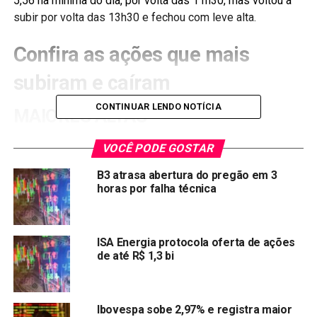
5,56 na mínima do dia, por volta das 11h30, mas voltou a
subir por volta das 13h30 e fechou com leve alta.
Confira as ações que mais
subiram e caíram
CONTINUAR LENDO NOTÍCIA
MAIORES ALTAS
BEEF3
VOCÊ PODE GOSTAR
+3.68%
R$ 10,42
MRFG3
+3.59%
R$ 26,78
B3 atrasa abertura do pregão em 3
horas por falha técnica
JBSS3
+3.04%
R$ 37,88
RADL3
+1.80%
R$ 24,28
LWSA3
+1.47%
R$ 20,62
ISA Energia protocola oferta de ações
de até R$ 1,3 bi
MAIORES BAIXAS
Ibovespa sobe 2,97% e registra maior
RDOR3
-8.17%
R$ 57,21