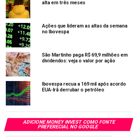
alta em três meses
UGPA3
-8.09%
R$ 12,38
COGN3
-7.95%
R$ 2,66
Ações que lideram as altas da semana
BPAN4
-7.73%
R$ 12,88
no Ibovespa
PCAR3
-7.70%
R$ 22,89
São Martinho paga R$ 69,9 milhões em
Compartilhar:
dividendos: veja o valor por ação
Copy
WhatsApp
Twitter
Facebook
Reddit
Email
Link
Ibovespa recua a 169 mil após acordo
TÓPICOS RELACIONADOS:
BEEF3
BPAN4
IBOV
JBSS3
EUA-Irã derrubar o petróleo
LWSA3
MRFG3
PCAR3
RADL3
RDOR3
UGPA3
PRÓXIMA:
Petroleira 3R movimenta R$2,4 bi em oferta de
ações
ADICIONE MONEY INVEST COMO FONTE
PREFERECIAL NO GOOGLE
NÃO PERCA:
Ação da Cielo dispara 9% após dobrar lucro no 3T21