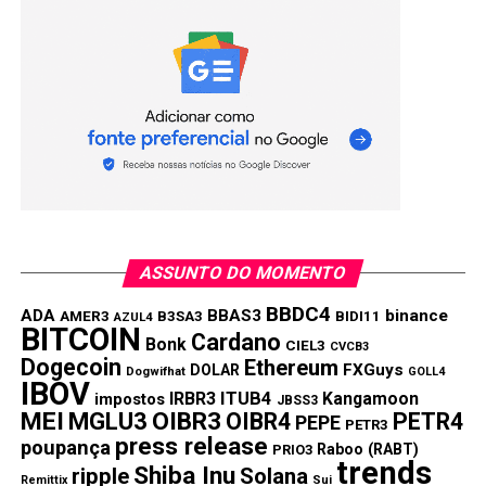
ASSUNTO DO MOMENTO
BBDC4
ADA
BBAS3
binance
AMER3
B3SA3
BIDI11
AZUL4
BITCOIN
Cardano
Bonk
CIEL3
CVCB3
Dogecoin
Ethereum
FXGuys
DOLAR
Dogwifhat
GOLL4
IBOV
IRBR3
ITUB4
Kangamoon
impostos
JBSS3
MEI
MGLU3
OIBR3
OIBR4
PETR4
PEPE
PETR3
press release
poupança
Raboo (RABT)
PRIO3
trends
Shiba Inu
ripple
Solana
Remittix
Sui