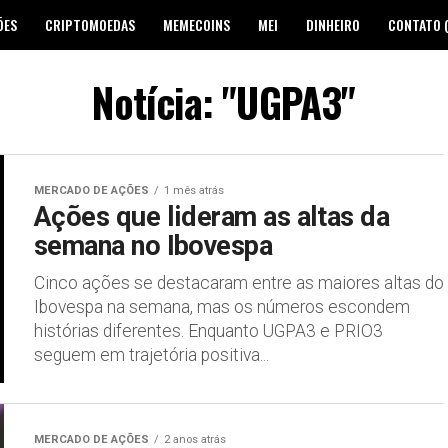
ÕES
CRIPTOMOEDAS
MEMECOINS
MEI
DINHEIRO
CONTATO 
Notícia: "UGPA3"
MERCADO DE AÇÕES
1 mês atrás
Ações que lideram as altas da
semana no Ibovespa
Cinco ações se destacaram entre as maiores altas do
Ibovespa na semana, mas os números escondem
histórias diferentes. Enquanto UGPA3 e PRIO3
seguem em trajetória positiva...
MERCADO DE AÇÕES
2 anos atrás