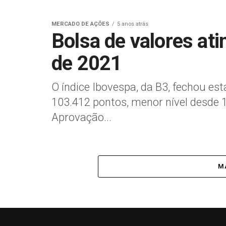
MERCADO DE AÇÕES
5 anos atrás
Bolsa de valores at
de 2021
O índice Ibovespa, da B3, fechou est
103.412 pontos, menor nível desde
Aprovação...
MA