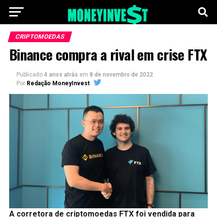
CRIPTOMOEDAS
Binance compra a rival em crise FTX
Publicado
4 anos atrás
em
8 de novembro de 2022
Por
Redação MoneyInvest
A corretora de criptomoedas FTX foi vendida para