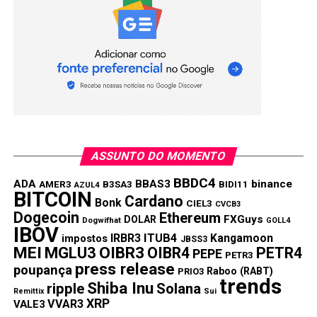
ASSUNTO DO MOMENTO
BBDC4
ADA
BBAS3
binance
AMER3
B3SA3
BIDI11
AZUL4
BITCOIN
Cardano
Bonk
CIEL3
CVCB3
Dogecoin
Ethereum
FXGuys
DOLAR
Dogwifhat
GOLL4
IBOV
IRBR3
ITUB4
Kangamoon
impostos
JBSS3
MEI
MGLU3
OIBR3
OIBR4
PETR4
PEPE
PETR3
press release
poupança
Raboo (RABT)
PRIO3
trends
Shiba Inu
ripple
Solana
Remittix
Sui
XRP
VVAR3
VALE3