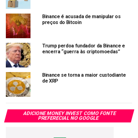
Com informações Infomoney
Binance é acusada de manipular os
preços do Bitcoin
Compartilhar:
Copy
WhatsApp
Twitter
Facebook
Reddit
Email
Link
Trump perdoa fundador da Binance e
encerra “guerra às criptomoedas”
TÓPICOS RELACIONADOS:
BINANCE
TRENDS
PRÓXIMA:
Colapso do FTX afeta o mercado de criptomoedas
Binance se torna a maior custodiante
de XRP
NÃO PERCA:
Dogecoin (DOGE) atingirá US$ 1?
ADICIONE MONEY INVEST COMO FONTE
PREFERECIAL NO GOOGLE