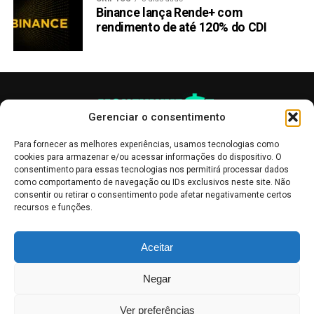
Binance lança Rende+ com
rendimento de até 120% do CDI
Gerenciar o consentimento
Para fornecer as melhores experiências, usamos tecnologias como
cookies para armazenar e/ou acessar informações do dispositivo. O
consentimento para essas tecnologias nos permitirá processar dados
como comportamento de navegação ou IDs exclusivos neste site. Não
consentir ou retirar o consentimento pode afetar negativamente certos
recursos e funções.
As publicações no site Money Invest têm um caráter meramente
Aceitar
informativo, servindo como boletins de divulgação, e não devem ser
interpretadas como recomendações de investimento.
Leia mais
Negar
Mercado de Criptomoedas,
Bolsa de Valores
.
Money Invest
: O futuro
do
dinheiro
.
Ver preferências