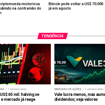
criptomoeda misteriosa
Bitcoin pode voltar a US$ 70.000
subindo na contramão do
já em agosto
n
TENDÊNCIA
DAS
1 semana atrás
MERCADO DE AÇÕES
1 semana atrás
 US$ 65 mil: halving se
Vale lucra menos, mas aum
 e mercado já reage
dividendos; veja valores