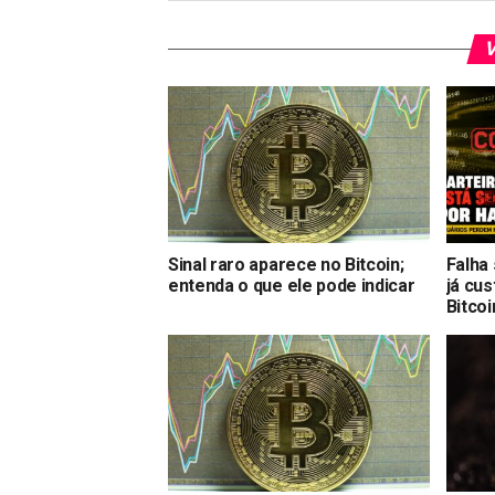
V
Sinal raro aparece no Bitcoin;
Falha
entenda o que ele pode indicar
já cu
Bitcoi