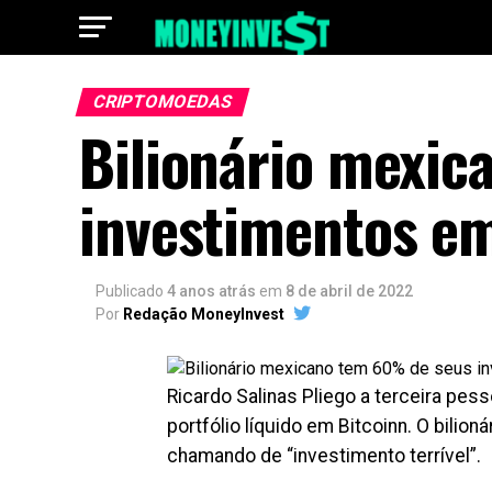
CRIPTOMOEDAS
Bilionário mexi
investimentos em
Publicado
4 anos atrás
em
8 de abril de 2022
Por
Redação MoneyInvest
Ricardo Salinas Pliego a terceira pe
portfólio líquido em Bitcoinn. O bilion
chamando de “investimento terrível”.