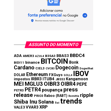
ASSUNTO DO MOMENTO
BBDC4
ADA
BBAS3
AMER3
B3SA3
AZUL4
BITCOIN
Bonk
binance
BIDI11
Cardano
Dogecoin
CIEL3
CVCB3
Dogwifhat
IBOV
Ethereum
FXGuys
DOLAR
GOLL4
IRBR3
ITUB4
Kangamoon
impostos
JBSS3
MEI
MGLU3
OIBR3
OIBR4
PEPE
press
PETR4
poupança
PETR3
release
ripple
Raboo (RABT)
PRIO3
Remittix
trends
Shiba Inu
Solana
Sui
XRP
VVAR3
VALE3