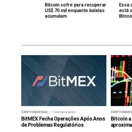
Bitcoin sofre para recuperar
Essa 
US$ 70 mil enquanto baleias
está 
acumulam
Bitcoi
CRIPTOMOEDAS
1 semana atrás
CRIPTOMOE
BitMEX Fecha Operações Após Anos
Bitcoin a
de Problemas Regulatórios
aproxima