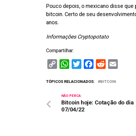
Pouco depois, o mexicano disse que
bitcoin. Certo de seu desenvolviment
anos.
Informações Cryptopotato
Compartilhar:
Copy
WhatsApp
Twitter
Facebook
Reddit
Ema
Link
TÓPICOS RELACIONADOS:
BITCOIN
NÃO PERCA:
Bitcoin hoje: Cotação do dia
07/04/22