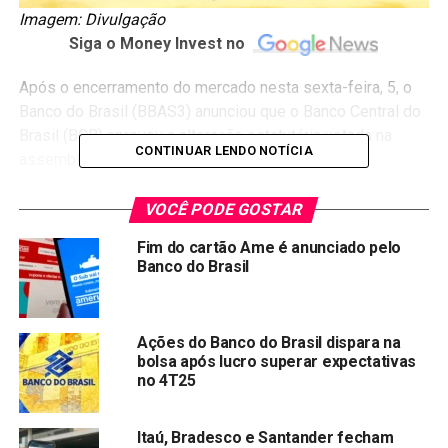
Imagem: Divulgação
Siga o Money Invest no
Após o encerramento do mercado nesta sexta-feira, 5, o
Banco do Brasil (BBAS3) anunciou que o Banco Central do
Brasil (BCB) aprovou a alteração estatutária votada na
CONTINUAR LENDO NOTÍCIA
assembleia geral extraordinária realizada em 2 de
fevereiro. A decisão incluiu o desdobramento de 100%
das ações BBAS3, atribuindo uma nova ação para cada
VOCÊ PODE GOSTAR
ação existente, sem afetar o patrimônio do BB nem a
Fim do cartão Ame é anunciado pelo
participação percentual dos acionistas.
Banco do Brasil
A data-base para a implementação do desdobramento das
ações será em 15 de abril. A partir de 16 de abril de 2024,
Ações do Banco do Brasil dispara na
as negociações das ações do BB refletirão o
bolsa após lucro superar expectativas
desdobramento (ex-split).
no 4T25
Com a realização do desdobramento, o capital social do
Itaú, Bradesco e Santander fecham
banco estatal será composto por 5.730.834.040 ações