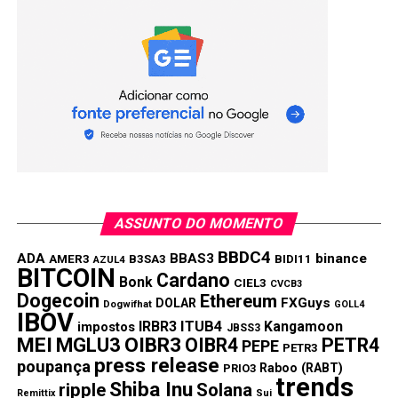
ASSUNTO DO MOMENTO
BBDC4
ADA
BBAS3
binance
AMER3
B3SA3
BIDI11
AZUL4
BITCOIN
Cardano
Bonk
CIEL3
CVCB3
Dogecoin
Ethereum
FXGuys
DOLAR
Dogwifhat
GOLL4
IBOV
IRBR3
ITUB4
Kangamoon
impostos
JBSS3
MEI
MGLU3
OIBR3
OIBR4
PETR4
PEPE
PETR3
press release
poupança
Raboo (RABT)
PRIO3
trends
Shiba Inu
ripple
Solana
Remittix
Sui