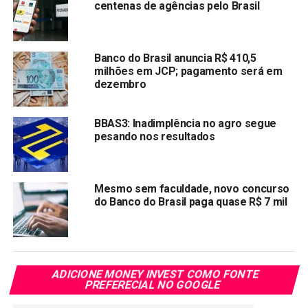
centenas de agências pelo Brasil
ordinárias, representadas de forma escritural e sem valor
nominal.
Comunicado
Banco do Brasil.
Banco do Brasil anuncia R$ 410,5
milhões em JCP; pagamento será em
dezembro
Compartilhar:
Copy
WhatsApp
Twitter
Facebook
Reddit
Email
BBAS3: Inadimplência no agro segue
Link
pesando nos resultados
TÓPICOS RELACIONADOS:
BANCO DO BRASIL
BBAS3
PRÓXIMA:
Mesmo sem faculdade, novo concurso
Inter& Co (INBR32) pagará dividendos
do Banco do Brasil paga quase R$ 7 mil
NÃO PERCA:
Brasil tem o pior mercado de ações do mundo? JP
Morgan afirma que sim
ADICIONE MONEY INVEST COMO FONTE
PREFERECIAL NO GOOGLE