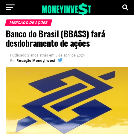
MERCADO DE AÇÕES
Banco do Brasil (BBAS3) fará
desdobramento de ações
Publicado
2 anos atrás
em
5 de abril de 2024
Por
Redação MoneyInvest