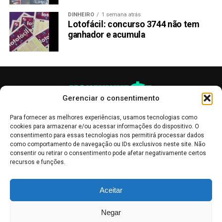
DINHEIRO
1 semana atrás
Lotofácil: concurso 3744 não tem
ganhador e acumula
Gerenciar o consentimento
Para fornecer as melhores experiências, usamos tecnologias como
cookies para armazenar e/ou acessar informações do dispositivo. O
consentimento para essas tecnologias nos permitirá processar dados
como comportamento de navegação ou IDs exclusivos neste site. Não
consentir ou retirar o consentimento pode afetar negativamente certos
recursos e funções.
As publicações no site Money Invest têm um caráter meramente
Aceitar
informativo, servindo como boletins de divulgação, e não devem ser
interpretadas como recomendações de investimento.
Leia mais
Negar
Mercado de Criptomoedas,
Bolsa de Valores
.
Money Invest
: O futuro