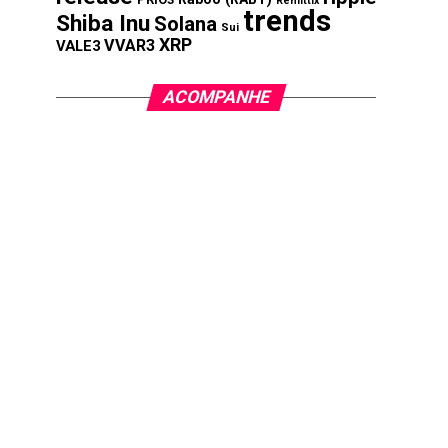
Remittix
trends
Shiba Inu
Solana
Sui
XRP
VVAR3
VALE3
ACOMPANHE