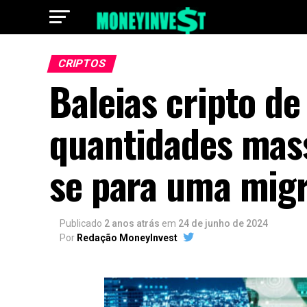
CRIPTOS
Baleias cripto d
quantidades mass
se para uma mig
Publicado
2 anos atrás
em
24 de junho de 2024
Por
Redação MoneyInvest