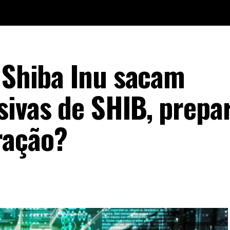
e Shiba Inu sacam
ivas de SHIB, prepa
ração?