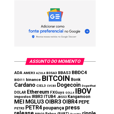
ASSUNTO DO MOMENTO
BBDC4
ADA
BBAS3
AMER3
B3SA3
AZUL4
BITCOIN
Bonk
binance
BIDI11
Cardano
Dogecoin
CIEL3
CVCB3
Dogwifhat
IBOV
Ethereum
FXGuys
DOLAR
GOLL4
IRBR3
ITUB4
Kangamoon
impostos
JBSS3
MEI
MGLU3
OIBR3
OIBR4
PEPE
press
PETR4
poupança
PETR3
release
ripple
Raboo (RABT)
PRIO3