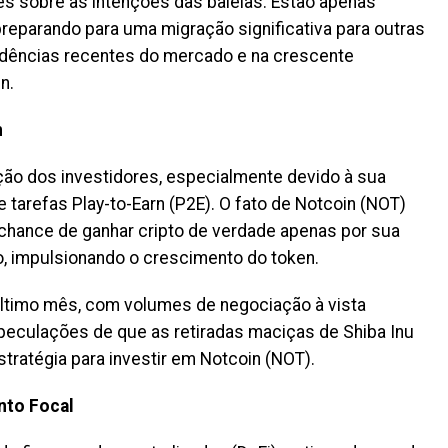
s sobre as intenções das baleias. Estão apenas
preparando para uma migração significativa para outras
ndências recentes do mercado e na crescente
n.
n
ção dos investidores, especialmente devido à sua
 tarefas Play-to-Earn (P2E). O fato de Notcoin (NOT)
chance de ganhar cripto de verdade apenas por sua
o, impulsionando o crescimento do token.
ltimo mês, com volumes de negociação à vista
peculações de que as retiradas maciças de Shiba Inu
stratégia para investir em Notcoin (NOT).
nto Focal