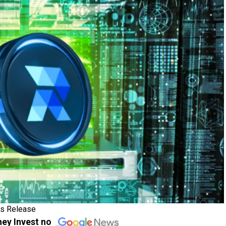
ss Release
ey Invest no