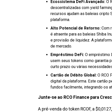
Ecossistema DeFi Avançado:
O R
descentralizadas com yield farming
recursos ajudam as baleias cripto 
plataforma.
Alto Potencial de Retorno:
Com re
é atraente para as baleias Shiba I
e provisão de liquidez. A platafor
de mercado.
Empréstimo DeFi:
O empréstimo D
usem seus tokens como garantia pa
curto prazo ou várias necessidades
Cartão de Débito Global:
O RCO Fi
digital da plataforma. Este cartão
fundos facilmente, integrando os at
Junte-se ao RCO Finance para Cresc
A pré-venda do token RCOF, a $0,0127, 