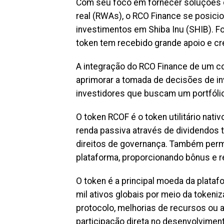
Com seu foco em fornecer soluções d
real (RWAs), o RCO Finance se posici
investimentos em Shiba Inu (SHIB). F
token tem recebido grande apoio e c
A integração do RCO Finance de um co
aprimorar a tomada de decisões de in
investidores que buscam um portfólio
O token RCOF é o token utilitário nat
renda passiva através de dividendos 
direitos de governança. Também perm
plataforma, proporcionando bônus e
O token é a principal moeda da plata
mil ativos globais por meio da tokeni
protocolo, melhorias de recursos ou 
participação direta no desenvolviment