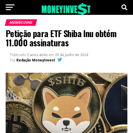
MEMECOINS
Petição para ETF Shiba Inu obtém
11.000 assinaturas
Publicado
2 anos atrás
em
20 de junho de 2024
Por
Redação MoneyInvest