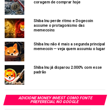
coragem de comprar hoje
recentemente comentou sobre a aprovação dos ETFs
Ethereum pela Comissão de Valores Mobiliários dos EUA
(SEC). Kusama parabenizou a comunidade Ethereum e
sugeriu a possibilidade de um ETF semelhante para SHIB
Shiba Inu perde ritmo e Dogecoin
assume o protagonismo das
no futuro.
memecoins
Vale lembrar que a criação de um ETF é um processo
complexo que envolve um escrutínio rigoroso por parte de
Shiba Inu não é mais a segunda principal
memecoin — veja quem assumiu o lugar
órgãos reguladores como a SEC. A aprovação de um ETF
Shiba Inu exigiria uma avaliação abrangente para garantir a
proteção dos investidores, a estabilidade do mercado e a
conformidade com as normas regulamentares.
Shiba Inu já disparou 2.000% com esse
padrão
Apesar de ter começado como uma piada, o SHIB
estabeleceu uma presença considerável no mercado
cripto, atraindo uma gama diversificada de investidores.
Um
ETF Shiba Inu
não apenas validaria o SHIB como um
ADICIONE MONEY INVEST COMO FONTE
instrumento financeiro, mas também poderia catalisar uma
PREFERECIAL NO GOOGLE
nova onda de ETFs de criptomoeda.