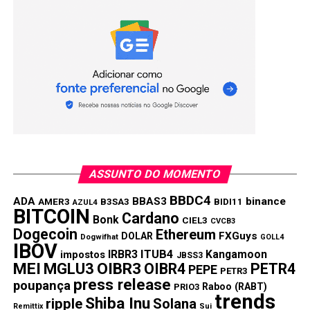
Compartilhar:
Copy
WhatsApp
Twitter
Facebook
Reddit
Email
Link
TÓPICOS RELACIONADOS:
SHIBA INU
PRÓXIMA:
Analista prevê baixas para o preço do Chainlink,
destacando duas altcoins promissoras
NÃO PERCA:
ASSUNTO DO MOMENTO
Preço Dogecoin a US$ 1? Isso é possível?
BBDC4
ADA
BBAS3
binance
AMER3
B3SA3
BIDI11
AZUL4
BITCOIN
Cardano
Bonk
CIEL3
CVCB3
Dogecoin
Ethereum
FXGuys
DOLAR
Dogwifhat
GOLL4
IBOV
IRBR3
ITUB4
Kangamoon
impostos
JBSS3
MEI
MGLU3
OIBR3
OIBR4
PETR4
PEPE
PETR3
press release
poupança
Raboo (RABT)
PRIO3
trends
Shiba Inu
ripple
Solana
Remittix
Sui