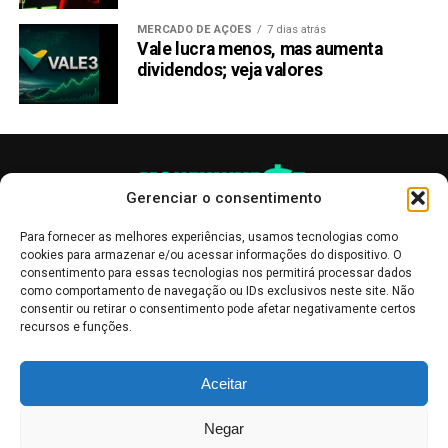
MERCADO DE AÇÕES
7 dias atrás
Vale lucra menos, mas aumenta
dividendos; veja valores
Gerenciar o consentimento
Para fornecer as melhores experiências, usamos tecnologias como
cookies para armazenar e/ou acessar informações do dispositivo. O
consentimento para essas tecnologias nos permitirá processar dados
como comportamento de navegação ou IDs exclusivos neste site. Não
consentir ou retirar o consentimento pode afetar negativamente certos
recursos e funções.
As publicações no site Money Invest têm um caráter meramente
Aceitar
informativo, servindo como boletins de divulgação, e não devem ser
interpretadas como recomendações de investimento.
Leia mais
Negar
Mercado de Criptomoedas,
Bolsa de Valores
.
Money Invest
: O futuro