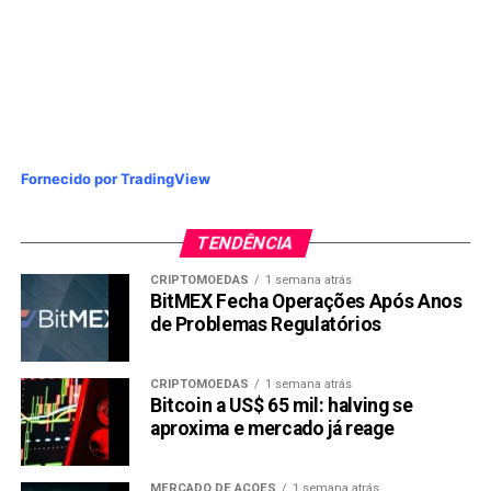
semanas.
Compartilhar:
Copy
WhatsApp
Twitter
Facebook
Reddit
Email
Link
TÓPICOS RELACIONADOS:
BITCOIN
Fornecido por TradingView
PRÓXIMA:
NFT do Bored Ape de Justin Bieber cai de US$ 1,2
TENDÊNCIA
milhão para US$ 12 mil
CRIPTOMOEDAS
1 semana atrás
NÃO PERCA:
BitMEX Fecha Operações Após Anos
Top altcoins que entraram na zona de oportunidade
de Problemas Regulatórios
CRIPTOMOEDAS
1 semana atrás
Bitcoin a US$ 65 mil: halving se
aproxima e mercado já reage
MERCADO DE AÇÕES
1 semana atrás