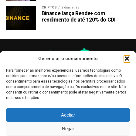
CRIPTOS
2 dias atrás
Binance lança Rende+ com
rendimento de até 120% do CDI
Gerenciar o consentimento
Para fornecer as melhores experiências, usamos tecnologias como
cookies para armazenar e/ou acessar informações do dispositivo. O
consentimento para essas tecnologias nos permitirá processar dados
como comportamento de navegação ou IDs exclusivos neste site. Não
consentir ou retirar o consentimento pode afetar negativamente certos
recursos e funções.
As publicações no site Money Invest têm um caráter meramente
Aceitar
informativo, servindo como boletins de divulgação, e não devem ser
interpretadas como recomendações de investimento.
Leia mais
Negar
Mercado de Criptomoedas,
Bolsa de Valores
.
Money Invest
: O futuro