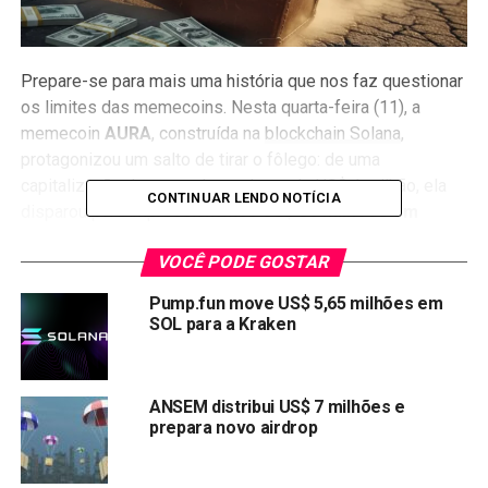
Prepare-se para mais uma história que nos faz questionar
os limites das memecoins. Nesta quarta-feira (11), a
memecoin
AURA
, construída na
blockchain Solana
,
protagonizou um salto de tirar o fôlego: de uma
capitalização de mercado modesta de US$ 1 milhão, ela
CONTINUAR LENDO NOTÍCIA
disparou para impressionantes
US$ 50 milhões em
poucas horas
. Um fenômeno que, de cara, já levanta
VOCÊ PODE GOSTAR
sobrancelhas. E não demorou muito para o alerta vermelho
soar.
Pump.fun move US$ 5,65 milhões em
SOL para a Kraken
Praticamente instantâneo, um rastreador de golpes de
criptomoedas ligou o sinal de fumaça,
avisando a
comunidade no X
(o antigo Twitter) sobre uma possível
ANSEM distribui US$ 7 milhões e
“puxada de tapete” em andamento. A mensagem era clara:
prepara novo airdrop
essa escalada vertiginosa da AURA não era mero acaso.
Poderia ser, e muito provavelmente é, parte de uma