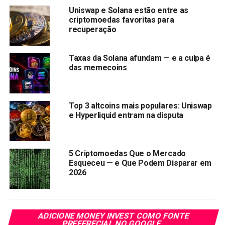
operação orquestrada
, um golpe habilmente articulado,
Uniswap e Solana estão entre as
executado por quem estava por dentro do projeto.
criptomoedas favoritas para
recuperação
De Olho nos Lucros: A Saída das
Taxas da Solana afundam — e a culpa é
“Baleias”
das memecoins
E, como de praxe nesses casos, alguns investidores
iniciais não perderam tempo e já trataram de sacar seus
Top 3 altcoins mais populares: Uniswap
lucros. Um movimento que, para muitos, só reforça a tese
e Hyperliquid entram na disputa
do golpe. Para ilustrar, a Lookonchain, que monitora
grandes movimentações de cripto, apontou um caso
curioso: uma “baleia” – como são chamados os grandes
5 Criptomoedas Que o Mercado
detentores de cripto – vendeu 2,87 milhões de tokens
Esqueceu — e Que Podem Disparar em
AURA.
2026
Quanto o golpista pode ter lucrado?
Nada menos que
US$ 104.000
, um retorno de
433%
sobre
ADICIONE MONEY INVEST COMO FONTE
PREFERECIAL NO GOOGLE
um investimento de cerca de US$ 24.000, feito lá atrás, há