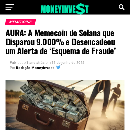
MEMECOINS
AURA: A Memecoin do Solana que
Disparou 9.000% e Desencadeou
um Alerta de ‘Esquema de Fraude’
Publicado
1 ano atrás
em
11 de junho de 2025
Por
Redação MoneyInvest