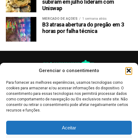
subiram em julho lideram com
Uniswap
MERCADO DE AÇÕES
1 semana atrás
B3 atrasa abertura do pregão em 3
horas por falha técnica
Gerenciar o consentimento
Para fornecer as melhores experiências, usamos tecnologias como
cookies para armazenar e/ou acessar informações do dispositivo. O
consentimento para essas tecnologias nos permitirá processar dados
como comportamento de navegação ou IDs exclusivos neste site. Não
consentir ou retirar o consentimento pode afetar negativamente certos
recursos e funções.
As publicações no site Money Invest têm um caráter meramente
Aceitar
informativo, servindo como boletins de divulgação, e não devem ser
interpretadas como recomendações de investimento.
Leia mais