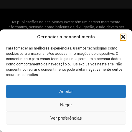
As publicações no site Money Invest têm um caráter meramente
informativo, servindo como boletins de divulgação, e não devem ser
interpretadas como recomendações de investimento.
Leia mais
Gerenciar o consentimento
Mercado de Criptomoedas,
Bolsa de Valores
.
Money Invest
: O futuro
do
dinheiro
.
Para fornecer as melhores experiências, usamos tecnologias como
cookies para armazenar e/ou acessar informações do dispositivo. O
2018 - 2026 -
Money Invest
- Todos os direitos reservados
consentimento para essas tecnologias nos permitirá processar dados
como comportamento de navegação ou IDs exclusivos neste site. Não
consentir ou retirar o consentimento pode afetar negativamente certos
recursos e funções.
Aceitar
Negar
Ver preferências