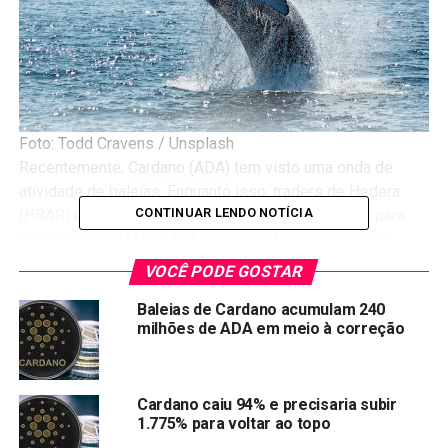
Foto: Todd Cravens / Unsplash
Recentemente,
Cardano (ADA)
tem visto uma onda de
atividade de baleias. Enquanto isso, traders de Hedera
CONTINUAR LENDO NOTÍCIA
(HBAR) estão de olho na melhor nova criptomoeda para
investir:
KangaMoon (KANG)
. Esse fenômeno de pré-
venda em ascensão já proporcionou aos primeiros
VOCÊ PODE GOSTAR
compradores um ROI de 290%, enquanto obtinha mais de
Baleias de Cardano acumulam 240
$6M.
milhões de ADA em meio à correção
Além disso, muitos analistas sugerem que KANG poderia
se tornar a próxima criptomoeda com aumento de 50x em
2024.
Cardano caiu 94% e precisaria subir
1.775% para voltar ao topo
Atividade Crescente de Baleias no Cardano (ADA)