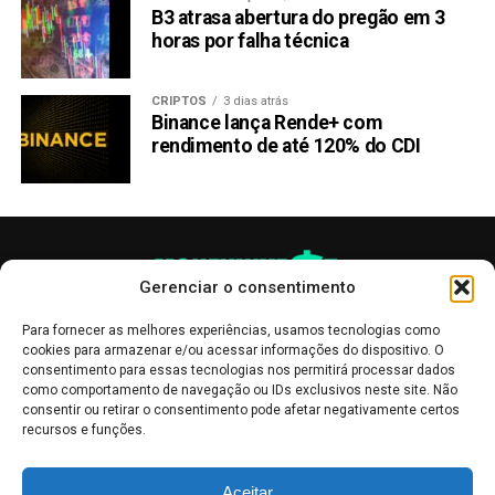
Copy
WhatsApp
Twitter
Facebook
Reddit
Email
B3 atrasa abertura do pregão em 3
horas por falha técnica
Link
TÓPICOS RELACIONADOS:
CARDANO
HEDERA
CRIPTOS
3 dias atrás
KANGAMOON
Binance lança Rende+ com
rendimento de até 120% do CDI
PRÓXIMA:
Memecoins: Baleia compra 142,96 bilhões de
unidades de PEPE, totalizando 1,26 milhão de USDC
NÃO PERCA:
Por que os investidores amam Shiba Inu, Dogecoin e
Raboo?
Gerenciar o consentimento
Para fornecer as melhores experiências, usamos tecnologias como
cookies para armazenar e/ou acessar informações do dispositivo. O
consentimento para essas tecnologias nos permitirá processar dados
como comportamento de navegação ou IDs exclusivos neste site. Não
consentir ou retirar o consentimento pode afetar negativamente certos
recursos e funções.
As publicações no site Money Invest têm um caráter meramente
Aceitar