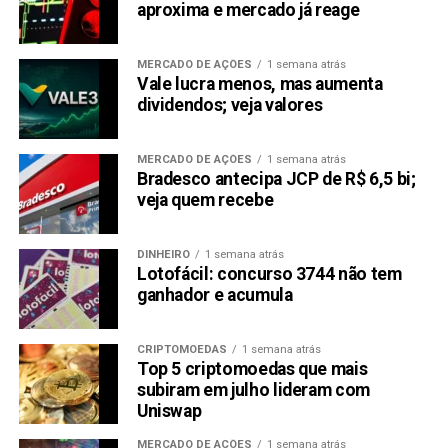
ao crescimento e desempenho de mercado, pois precisa
aproxima e mercado já reage
de menos novo capital injetado para desencadear
aumentos de preço substanciais. Isso porque KANG tem
MERCADO DE AÇÕES
1 semana atrás
uma baixa capitalização de mercado de $19,6 milhões. Se
Vale lucra menos, mas aumenta
você estiver interessado em uma das principais
dividendos; veja valores
criptomoedas, inscreva-se agora para sua pré-venda e
obtenha um bônus de 10%.
MERCADO DE AÇÕES
1 semana atrás
Bradesco antecipa JCP de R$ 6,5 bi;
Mais sobre a Pré-Venda do KangaMoon (KANG)
veja quem recebe
Website:
Telegram:
https://t.me/Kangamoonofficial
DINHEIRO
1 semana atrás
Lotofácil: concurso 3744 não tem
LEIA COM ATENÇÃO:
Este texto
não
constitui
ganhador e acumula
aconselhamento de investimento
nem recomendação
de compra de qualquer criptomoeda
. O objetivo é
CRIPTOMOEDAS
1 semana atrás
manter os interessados em criptomoedas informados
Top 5 criptomoedas que mais
sobre os desenvolvimentos recentes.
subiram em julho lideram com
Uniswap
Compartilhar:
MERCADO DE AÇÕES
1 semana atrás