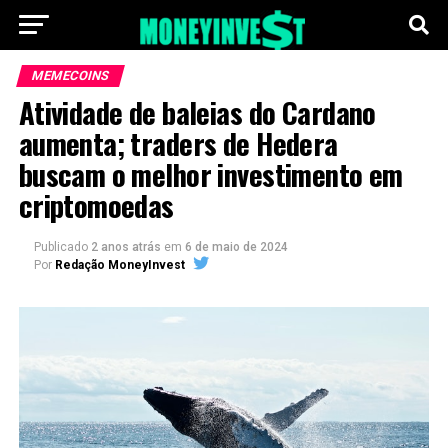
MEMECOINS
Atividade de baleias do Cardano
aumenta; traders de Hedera
buscam o melhor investimento em
criptomoedas
Publicado
2 anos atrás
em
6 de maio de 2024
Por
Redação MoneyInvest