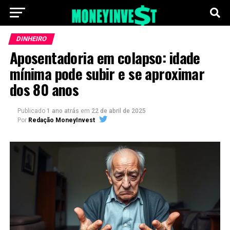
DINHEIRO
Aposentadoria em colapso: idade
mínima pode subir e se aproximar
dos 80 anos
Publicado
1 ano atrás
em
22 de abril de 2025
Por
Redação MoneyInvest