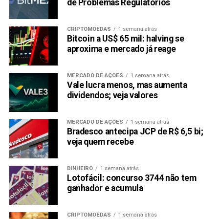
de Problemas Regulatórios
PRÓXIMA:
Golpe bilionário nos aposentados: esquema de
descontos ilegais derruba presidente do INSS
CRIPTOMOEDAS
1 semana atrás
Bitcoin a US$ 65 mil: halving se
NÃO PERCA:
aproxima e mercado já reage
Top 10 Economias que Mais Crescerão em 2025:
Senegal e Tadjiquistão em Destaque
MERCADO DE AÇÕES
1 semana atrás
Vale lucra menos, mas aumenta
dividendos; veja valores
MERCADO DE AÇÕES
1 semana atrás
Bradesco antecipa JCP de R$ 6,5 bi;
veja quem recebe
DINHEIRO
1 semana atrás
Lotofácil: concurso 3744 não tem
ganhador e acumula
CRIPTOMOEDAS
1 semana atrás