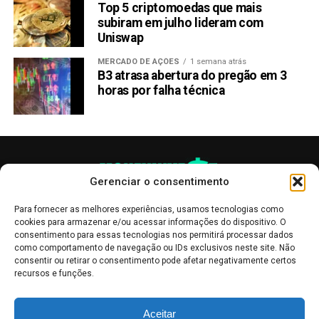
Top 5 criptomoedas que mais
subiram em julho lideram com
Uniswap
MERCADO DE AÇÕES
1 semana atrás
B3 atrasa abertura do pregão em 3
horas por falha técnica
Gerenciar o consentimento
Para fornecer as melhores experiências, usamos tecnologias como
cookies para armazenar e/ou acessar informações do dispositivo. O
consentimento para essas tecnologias nos permitirá processar dados
como comportamento de navegação ou IDs exclusivos neste site. Não
consentir ou retirar o consentimento pode afetar negativamente certos
recursos e funções.
As publicações no site Money Invest têm um caráter meramente
Aceitar
informativo, servindo como boletins de divulgação, e não devem ser