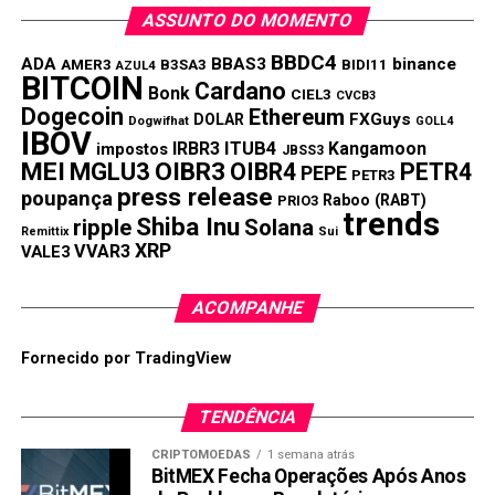
ASSUNTO DO MOMENTO
BBDC4
ADA
BBAS3
binance
AMER3
B3SA3
BIDI11
AZUL4
BITCOIN
Cardano
Bonk
CIEL3
CVCB3
Dogecoin
Ethereum
FXGuys
DOLAR
Dogwifhat
GOLL4
IBOV
IRBR3
ITUB4
Kangamoon
impostos
JBSS3
MEI
MGLU3
OIBR3
OIBR4
PETR4
PEPE
PETR3
press release
poupança
Raboo (RABT)
PRIO3
trends
Shiba Inu
ripple
Solana
Remittix
Sui
XRP
VVAR3
VALE3
ACOMPANHE
Fornecido por TradingView
TENDÊNCIA
CRIPTOMOEDAS
1 semana atrás
BitMEX Fecha Operações Após Anos