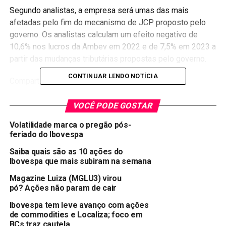
Segundo analistas, a empresa será umas das mais
afetadas pelo fim do mecanismo de JCP proposto pelo
governo. Os analistas calculam um efeito negativo de
10,6% nos lucros da Ambev em 2022 e de 7,5% em 2023 a
partir das mudanças tributárias propostas pelo governo.
CONTINUAR LENDO NOTÍCIA
Compartilhar:
Copy
WhatsApp
Twitter
Facebook
Reddit
Email
VOCÊ PODE GOSTAR
Link
Volatilidade marca o pregão pós-
TÓPICOS RELACIONADOS:
ABEV3
feriado do Ibovespa
Saiba quais são as 10 ações do
PRÓXIMA:
Ações do Itaú, Santander, Bradesco e Banco do
Ibovespa que mais subiram na semana
Brasil caem com medidas tributárias no radar
Magazine Luiza (MGLU3) virou
pó? Ações não param de cair
NÃO PERCA:
As ações da Cielo (CIEL3) fecham o dia em queda
Ibovespa tem leve avanço com ações
de commodities e Localiza; foco em
BCs traz cautela