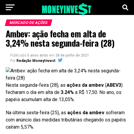
MERCADO DE AÇÕES
Ambev: ação fecha em alta de
3,24% nesta segunda-feira (28)
Publicado
5 anos atrás
em
28 de junho de 2021
Por
Redação MoneyInvest
Nesta segunda-feira (28), as
ações da ambev
(
ABEV3
)
fecharam o dia em alta de
3.24%
a R$ 17,50. No ano, os
papéis acumulam alta de 13,05%.
Na última sexta-feira (25), as
ações da ambev
sofreram
com anúncio das medidas tributárias chegando os papéis
caíram 5,57%.