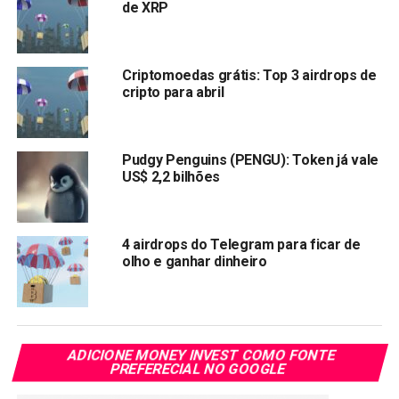
de XRP
também será utilizada para a compra de passes de
batalha VIP e outras funções.
Criptomoedas grátis: Top 3 airdrops de
O que é Airdrop?
cripto para abril
Um
airdrop
é um processo de distribuição, geralmente
gratuita, de tokens ou criptomoedas para usuários. Essa
Pudgy Penguins (PENGU): Token já vale
prática é utilizada como estratégia de marketing por novas
US$ 2,2 bilhões
empresas e projetos no setor de blockchain.
4 airdrops do Telegram para ficar de
olho e ganhar dinheiro
Compartilhar:
Copy
WhatsApp
Twitter
Facebook
Reddit
Email
Link
ADICIONE MONEY INVEST COMO FONTE
TÓPICOS RELACIONADOS:
AIRDROP
PIXEL
PREFERECIAL NO GOOGLE