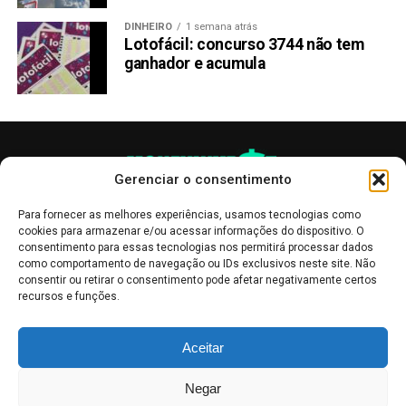
DINHEIRO
1 semana atrás
Lotofácil: concurso 3744 não tem
ganhador e acumula
Gerenciar o consentimento
Para fornecer as melhores experiências, usamos tecnologias como
cookies para armazenar e/ou acessar informações do dispositivo. O
consentimento para essas tecnologias nos permitirá processar dados
como comportamento de navegação ou IDs exclusivos neste site. Não
consentir ou retirar o consentimento pode afetar negativamente certos
recursos e funções.
As publicações no site Money Invest têm um caráter meramente
Aceitar
informativo, servindo como boletins de divulgação, e não devem ser
interpretadas como recomendações de investimento.
Leia mais
Negar
Mercado de Criptomoedas,
Bolsa de Valores
.
Money Invest
: O futuro