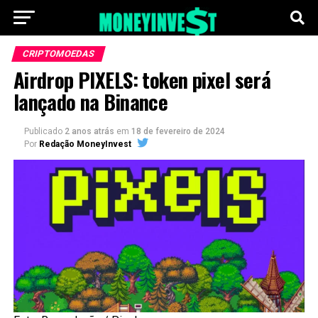
CRIPTOMOEDAS
Airdrop PIXELS: token pixel será
lançado na Binance
Publicado
2 anos atrás
em
18 de fevereiro de 2024
Por
Redação MoneyInvest