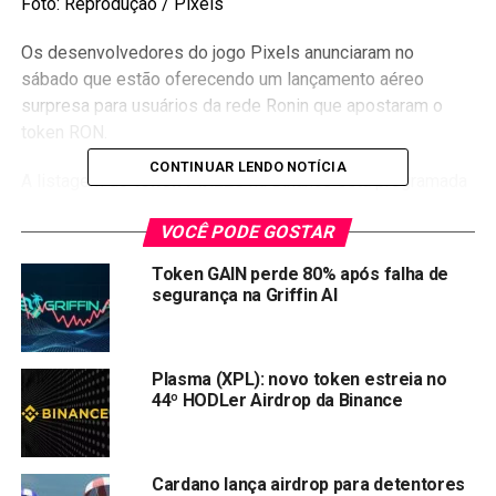
Foto: Reprodução / Pixels
Os desenvolvedores do jogo Pixels anunciaram no
sábado que estão oferecendo um lançamento aéreo
surpresa para usuários da rede Ronin que apostaram o
token RON.
CONTINUAR LENDO NOTÍCIA
A listagem do
token PIXELS
na Binance está programada
para o dia 19 de fevereiro, próxima segunda-feira, com os
VOCÊ PODE GOSTAR
pares de negociação: PIXEL/BTC, PIXEL/USDT,
PIXEL/BNB, PIXEL/FDUSD e PIXEL/TRY.
Token GAIN perde 80% após falha de
segurança na Griffin AI
Participar do Binance Launchpool e ganhar PIXELS
representa uma excelente oportunidade para os
entusiastas de criptomoedas se envolverem com finanças
Plasma (XPL): novo token estreia no
descentralizadas (DeFi) e obterem recompensas ao
44º HODLer Airdrop da Binance
apostarem seus tokens BNB ou FDUSD.
A criptomoeda PIXEL rodará tanto no Ethereum quanto na
Cardano lança airdrop para detentores
Ronin. Além de ser usada para cunhar NFTs do jogo, ela