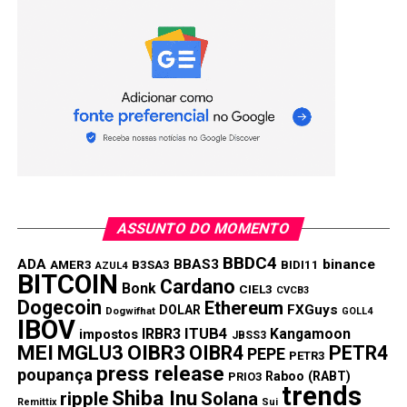
PRÓXIMA:
Cardano e Ripple estão se preparando para possíveis
altas
NÃO PERCA:
Moedas de Meme para Não Perder no 1º Trimestre
de 2024: Bonk (BONK), Pepe (PEPE) e KangaMoon
(KANG)
ASSUNTO DO MOMENTO
BBDC4
ADA
BBAS3
binance
AMER3
B3SA3
BIDI11
AZUL4
BITCOIN
Cardano
Bonk
CIEL3
CVCB3
Dogecoin
Ethereum
FXGuys
DOLAR
Dogwifhat
GOLL4
IBOV
IRBR3
ITUB4
Kangamoon
impostos
JBSS3
MEI
MGLU3
OIBR3
OIBR4
PETR4
PEPE
PETR3
press release
poupança
Raboo (RABT)
PRIO3
trends
Shiba Inu
ripple
Solana
Remittix
Sui