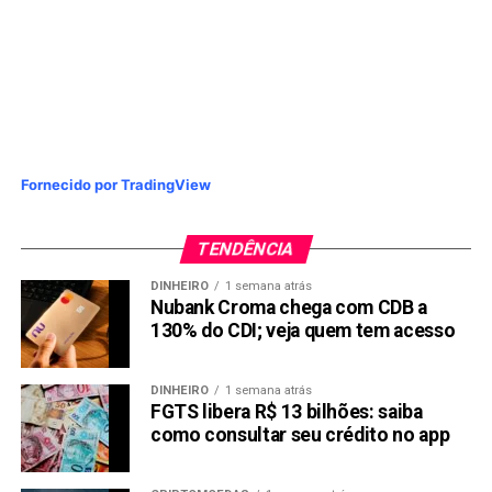
NÃO PERCA:
MoonPay e Ripple trazem XRP aos clientes; FX Guys
e Toncoin fazem história com ecossistemas
exclusivos
Fornecido por TradingView
TENDÊNCIA
DINHEIRO
1 semana atrás
Nubank Croma chega com CDB a
130% do CDI; veja quem tem acesso
DINHEIRO
1 semana atrás
FGTS libera R$ 13 bilhões: saiba
como consultar seu crédito no app