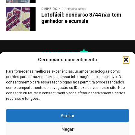
DINHEIRO
1 semana atrás
Lotofácil: concurso 3744 não tem
ganhador e acumula
Gerenciar o consentimento
Para fornecer as melhores experiências, usamos tecnologias como
cookies para armazenar e/ou acessar informações do dispositivo. O
consentimento para essas tecnologias nos permitirá processar dados
como comportamento de navegação ou IDs exclusivos neste site. Não
consentir ou retirar o consentimento pode afetar negativamente certos
recursos e funções.
As publicações no site Money Invest têm um caráter meramente
Aceitar
informativo, servindo como boletins de divulgação, e não devem ser
interpretadas como recomendações de investimento.
Leia mais
Negar
Mercado de Criptomoedas,
Bolsa de Valores
.
Money Invest
: O futuro