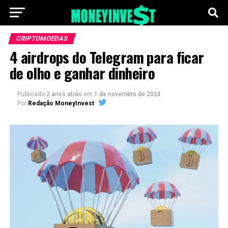
CRIPTOMOEDAS
4 airdrops do Telegram para ficar
de olho e ganhar dinheiro
Publicado
2 anos atrás
em
1 de novembro de 2024
Por
Redação MoneyInvest