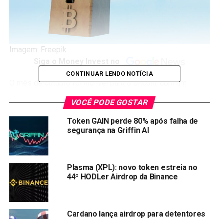
Imagem: Freepik
Siga o Money Invest no
CONTINUAR LENDO NOTÍCIA
O mês de outubro foi incrível para o Bitcoin, com um
aumento de 14,8% e superando a marca de
US$ 70.000
.
VOCÊ PODE GOSTAR
Isso significa que o Bitcoin atingiu o patamar de R$
400.000 pela primeira vez!
Token GAIN perde 80% após falha de
segurança na Griffin AI
E você sabia que pode ganhar tokens participando de
jogos e missões específicas no Telegram? Aqui estão os
4 airdrops do Telegram para ficar de olho e ganhar
Plasma (XPL): novo token estreia no
dinheiro
.
44º HODLer Airdrop da Binance
BLUM: O Airdrop da Exchange
Cardano lança airdrop para detentores