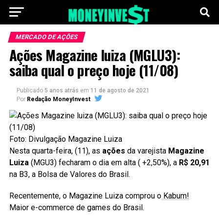
MERCADO DE AÇÕES
Ações Magazine luiza (MGLU3):
saiba qual o preço hoje (11/08)
Publicado
5 anos atrás
em
11 de agosto de 2021
Por
Redação MoneyInvest
Foto: Divulgação Magazine Luiza
Nesta quarta-feira, (11), as
ações
da
varejista
Magazine
Luiza
(MGU3) fecharam o dia em alta ( +2,50%), a
R$ 20,91
na B3, a Bolsa de Valores do Brasil.
Recentemente, o Magazine Luiza comprou o
Kabum!
Maior e-commerce de games do Brasil.