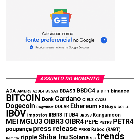
ASSUNTO DO MOMENTO
BBDC4
ADA
BBAS3
binance
AMER3
B3SA3
BIDI11
AZUL4
BITCOIN
Cardano
Bonk
CIEL3
CVCB3
Dogecoin
Ethereum
FXGuys
DOLAR
Dogwifhat
GOLL4
IBOV
IRBR3
ITUB4
Kangamoon
impostos
JBSS3
MEI
MGLU3
OIBR3
OIBR4
PETR4
PEPE
PETR3
press release
poupança
Raboo (RABT)
PRIO3
trends
Shiba Inu
ripple
Solana
Remittix
Sui