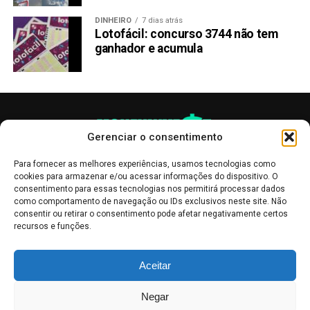
DINHEIRO
7 dias atrás
Lotofácil: concurso 3744 não tem
ganhador e acumula
Gerenciar o consentimento
Para fornecer as melhores experiências, usamos tecnologias como
cookies para armazenar e/ou acessar informações do dispositivo. O
consentimento para essas tecnologias nos permitirá processar dados
como comportamento de navegação ou IDs exclusivos neste site. Não
consentir ou retirar o consentimento pode afetar negativamente certos
recursos e funções.
As publicações no site Money Invest têm um caráter meramente
Aceitar
informativo, servindo como boletins de divulgação, e não devem ser
interpretadas como recomendações de investimento.
Leia mais
Negar
Mercado de Criptomoedas,
Bolsa de Valores
.
Money Invest
: O futuro