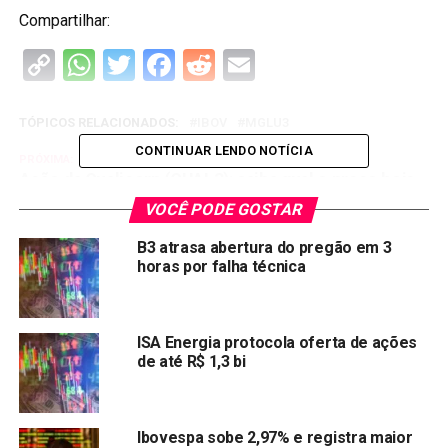
Compartilhar:
Copy
WhatsApp
Twitter
Facebook
Reddit
Email
Link
TÓPICOS RELACIONADOS:
IBOV
MGLU3
CONTINUAR LENDO NOTÍCIA
PRÓXIMA:
Ação da Qualicorp (QUAL3): saiba qual o preço hoje
(11/08)
VOCÊ PODE GOSTAR
NÃO PERCA:
B3 atrasa abertura do pregão em 3
Ibovespa fecha com queda discreta em dia cheio de
horas por falha técnica
balanços; Minerva dispara no final
ISA Energia protocola oferta de ações
de até R$ 1,3 bi
Ibovespa sobe 2,97% e registra maior