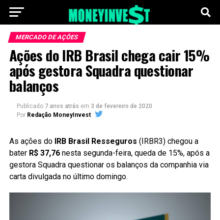
MERCADO DE AÇÕES
Ações do IRB Brasil chega cair 15%
após gestora Squadra questionar
balanços
Publicado
7 anos atrás
em
3 de fevereiro de 2020
Por
Redação MoneyInvest
As ações do
IRB Brasil Resseguros
(IRBR3) chegou a
bater
R$ 37,76
nesta segunda-feira, queda de 15%, após a
gestora Squadra questionar os balanços da companhia via
carta divulgada no último domingo.