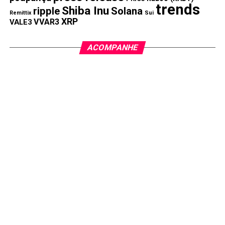
trends
Shiba Inu
ripple
Solana
Remittix
Sui
XRP
VVAR3
VALE3
ACOMPANHE