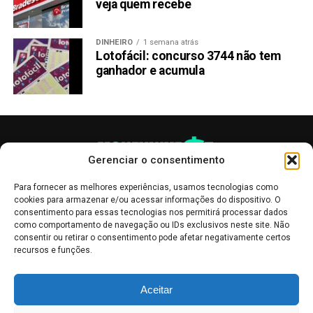
veja quem recebe
DINHEIRO
1 semana atrás
Lotofácil: concurso 3744 não tem
ganhador e acumula
Gerenciar o consentimento
Para fornecer as melhores experiências, usamos tecnologias como
cookies para armazenar e/ou acessar informações do dispositivo. O
consentimento para essas tecnologias nos permitirá processar dados
como comportamento de navegação ou IDs exclusivos neste site. Não
consentir ou retirar o consentimento pode afetar negativamente certos
recursos e funções.
As publicações no site Money Invest têm um caráter meramente
Aceitar
informativo, servindo como boletins de divulgação, e não devem ser
interpretadas como recomendações de investimento.
Leia mais