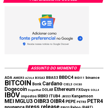
ASSUNTO DO MOMENTO
BBDC4
ADA
BBAS3
binance
AMER3
B3SA3
BIDI11
AZUL4
BITCOIN
Cardano
Bonk
CIEL3
CVCB3
Dogecoin
Ethereum
FXGuys
DOLAR
Dogwifhat
GOLL4
IBOV
IRBR3
ITUB4
Kangamoon
impostos
JBSS3
MEI
MGLU3
OIBR3
OIBR4
PETR4
PEPE
PETR3
press release
poupança
Raboo (RABT)
PRIO3