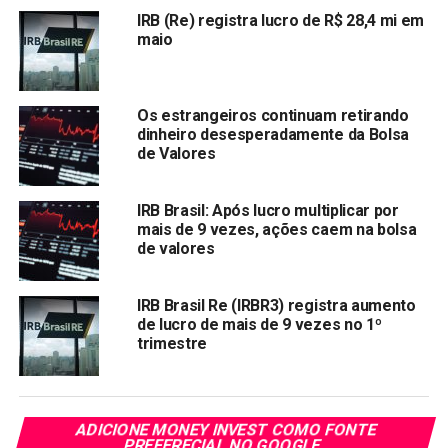
a eventual queda das ações da IRB Brasil .
IRB (Re) registra lucro de R$ 28,4 mi em
maio
LEIA TAMBÉM:
Ações que vão “devolver” mais de 6% em
dividendos aos acionistas em 2020
Os estrangeiros continuam retirando
Compartilhar:
dinheiro desesperadamente da Bolsa
de Valores
Copy
WhatsApp
Twitter
Facebook
Reddit
Email
Link
IRB Brasil: Após lucro multiplicar por
TÓPICOS RELACIONADOS:
IRBR3
mais de 9 vezes, ações caem na bolsa
de valores
PRÓXIMA:
Dommo Energia opera em alta após possível
interesse da PetroRio
IRB Brasil Re (IRBR3) registra aumento
de lucro de mais de 9 vezes no 1º
NÃO PERCA:
trimestre
Ação da Positivo despenca 12,5% com oferta de
ações
ADICIONE MONEY INVEST COMO FONTE
PREFERECIAL NO GOOGLE