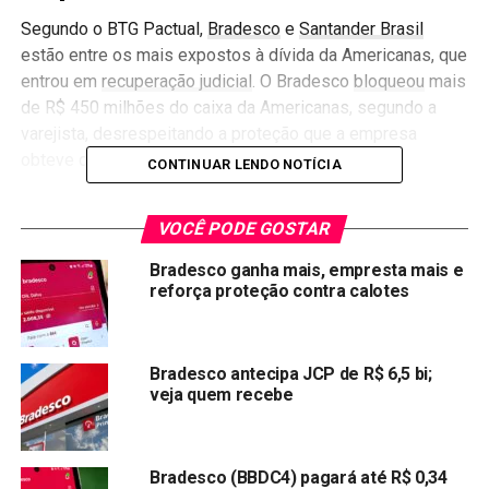
Segundo o BTG Pactual,
Bradesco
e
Santander Brasil
estão entre os mais expostos à dívida da Americanas, que
entrou em
recuperação judicial
. O Bradesco
bloqueou
mais
de R$ 450 milhões do caixa da Americanas, segundo a
varejista, desrespeitando a proteção que a empresa
obteve da Justiça contra o bloqueio de bens.
CONTINUAR LENDO NOTÍCIA
Investidores têm se mostrado preocupados com
VOCÊ PODE GOSTAR
possibilidade de contágio dos problemas da Americanas
em outras empresas.
Bradesco ganha mais, empresta mais e
reforça proteção contra calotes
Compartilhar:
Copy
WhatsApp
Twitter
Facebook
Reddit
Email
Bradesco antecipa JCP de R$ 6,5 bi;
Link
veja quem recebe
TÓPICOS RELACIONADOS:
BBDC4
BRADESCO
PRÓXIMA:
Bradesco (BBDC4) pagará até R$ 0,34
Ações da Oi sobem e B3 desconfia de ação