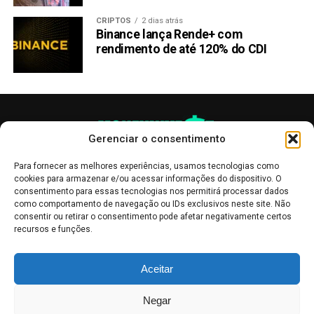
CRIPTOS
2 dias atrás
Binance lança Rende+ com
rendimento de até 120% do CDI
Gerenciar o consentimento
Para fornecer as melhores experiências, usamos tecnologias como
cookies para armazenar e/ou acessar informações do dispositivo. O
consentimento para essas tecnologias nos permitirá processar dados
como comportamento de navegação ou IDs exclusivos neste site. Não
consentir ou retirar o consentimento pode afetar negativamente certos
recursos e funções.
As publicações no site Money Invest têm um caráter meramente
Aceitar
informativo, servindo como boletins de divulgação, e não devem ser
interpretadas como recomendações de investimento.
Leia mais
Negar
Mercado de Criptomoedas,
Bolsa de Valores
.
Money Invest
: O futuro