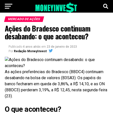
MERCADO DE AÇÕES
Ações do Bradesco continuam
desabando: o que aconteceu?
Publicado
4 anos atrás
em
23 de janeiro de 2023
Por
Redação MoneyInvest
As ações preferências do Bradesco (BBDC4) continuam
desabando na bolsa de valores (B3SA3). Os papéis do
banco fecharam em queda de 3,86%, a R$ 14,10, e as ON
(BBDC3) perderam 3,19%, a R$ 12,45, nesta segunda-feira
(23).
O que aconteceu?