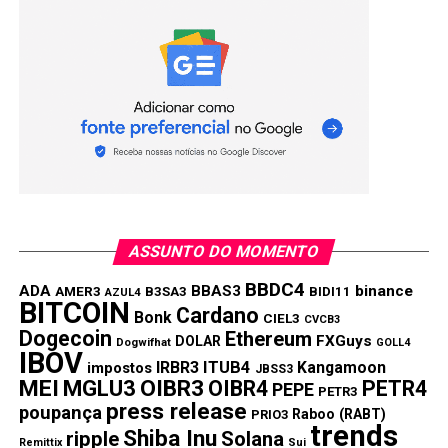
ASSUNTO DO MOMENTO
BBDC4
ADA
BBAS3
binance
AMER3
B3SA3
BIDI11
AZUL4
BITCOIN
Cardano
Bonk
CIEL3
CVCB3
Dogecoin
Ethereum
FXGuys
DOLAR
Dogwifhat
GOLL4
IBOV
IRBR3
ITUB4
Kangamoon
impostos
JBSS3
MEI
MGLU3
OIBR3
OIBR4
PETR4
PEPE
PETR3
press release
poupança
Raboo (RABT)
PRIO3
trends
Shiba Inu
ripple
Solana
Remittix
Sui