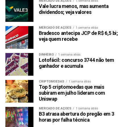
MERCADO DE AÇÕES
1 semana atrás
Vale lucra menos, mas aumenta
dividendos; veja valores
MERCADO DE AÇÕES
1 semana atrás
Bradesco antecipa JCP de R$ 6,5 bi;
veja quem recebe
DINHEIRO
1 semana atrás
Lotofácil: concurso 3744 não tem
ganhador e acumula
CRIPTOMOEDAS
1 semana atrás
Top 5 criptomoedas que mais
subiram em julho lideram com
Uniswap
MERCADO DE AÇÕES
1 semana atrás
B3 atrasa abertura do pregão em 3
horas por falha técnica