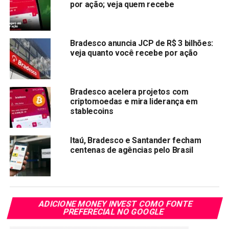
por ação; veja quem recebe
coordenada
NÃO PERCA:
Ação da Americanas (AMER3) entra nos centavos e
Bradesco anuncia JCP de R$ 3 bilhões:
vira mico na bolsa de valores
veja quanto você recebe por ação
Bradesco acelera projetos com
criptomoedas e mira liderança em
stablecoins
Itaú, Bradesco e Santander fecham
centenas de agências pelo Brasil
ADICIONE MONEY INVEST COMO FONTE
PREFERECIAL NO GOOGLE