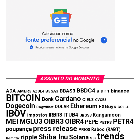
ASSUNTO DO MOMENTO
BBDC4
ADA
BBAS3
binance
AMER3
B3SA3
BIDI11
AZUL4
BITCOIN
Cardano
Bonk
CIEL3
CVCB3
Dogecoin
Ethereum
FXGuys
DOLAR
Dogwifhat
GOLL4
IBOV
IRBR3
ITUB4
Kangamoon
impostos
JBSS3
MEI
MGLU3
OIBR3
OIBR4
PETR4
PEPE
PETR3
press release
poupança
Raboo (RABT)
PRIO3
trends
Shiba Inu
ripple
Solana
Remittix
Sui