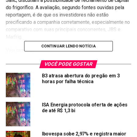
Salic, discutiam a possibilidade de fechamento de capital
do frigorífico. A avaliação, segundo fontes ouvidas pela
reportagem, é de que os investidores não estão
precificando a companhia corretamente, especialmente no
comparativo com suas principais concorrentes, JBS e
Marfrig.
CONTINUAR LENDO NOTÍCIA
Veja também:
VOCÊ PODE GOSTAR
Criptomoeda de Axie Ininity sobe mais de 30%
após listagem na Coibase Pro
B3 atrasa abertura do pregão em 3
horas por falha técnica
Ibovespa recua para mínima em três meses em dia
cheio de balanços
Fundação Tron lança fundo de US $ 300 milhões
ISA Energia protocola oferta de ações
para investir e incubar projetos da GameFi
de até R$ 1,3 bi
Variação cambial faz Azul reverter prejuízo e ter
lucro R$1,16 bi no 2º tri
Ibovespa sobe 2,97% e registra maior