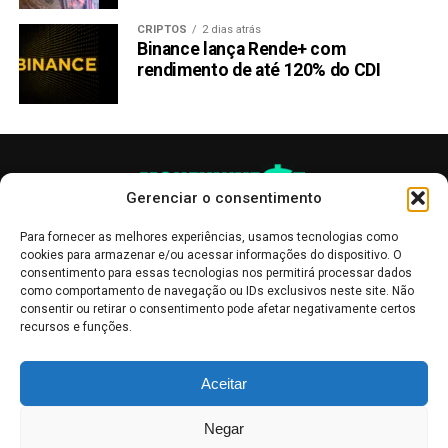
CRIPTOS
2 dias atrás
Binance lança Rende+ com
rendimento de até 120% do CDI
Gerenciar o consentimento
Para fornecer as melhores experiências, usamos tecnologias como
cookies para armazenar e/ou acessar informações do dispositivo. O
consentimento para essas tecnologias nos permitirá processar dados
como comportamento de navegação ou IDs exclusivos neste site. Não
consentir ou retirar o consentimento pode afetar negativamente certos
recursos e funções.
As publicações no site Money Invest têm um caráter meramente
Aceitar
informativo, servindo como boletins de divulgação, e não devem ser
interpretadas como recomendações de investimento.
Leia mais
Negar
Mercado de Criptomoedas,
Bolsa de Valores
.
Money Invest
: O futuro