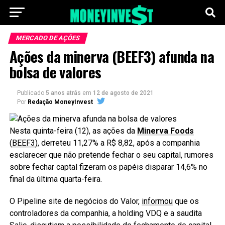
MERCADO DE AÇÕES
Ações da minerva (BEEF3) afunda na
bolsa de valores
Publicado
5 anos atrás
em
12 de agosto de 2021
Por
Redação MoneyInvest
Nesta quinta-feira (12), as ações da
Minerva Foods
(
BEEF3
), derreteu 11,27% a R$ 8,82, após a companhia
esclarecer que não pretende fechar o seu capital, rumores
sobre fechar captal fizeram os papéis disparar 14,6% no
final da última quarta-feira.
O Pipeline site de negócios do Valor,
informou
que os
controladores da companhia, a holding VDQ e a saudita