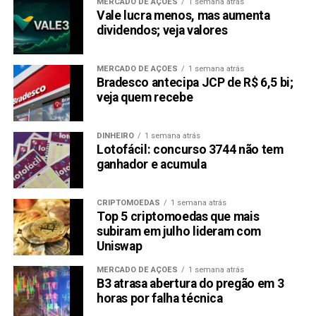
MERCADO DE AÇÕES
1 semana atrás
Vale lucra menos, mas aumenta
dividendos; veja valores
MERCADO DE AÇÕES
1 semana atrás
Bradesco antecipa JCP de R$ 6,5 bi;
veja quem recebe
DINHEIRO
1 semana atrás
Lotofácil: concurso 3744 não tem
ganhador e acumula
CRIPTOMOEDAS
1 semana atrás
Top 5 criptomoedas que mais
subiram em julho lideram com
Uniswap
MERCADO DE AÇÕES
1 semana atrás
B3 atrasa abertura do pregão em 3
horas por falha técnica