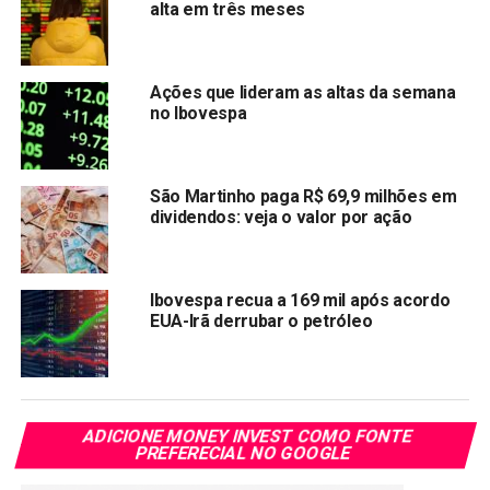
alta em três meses
Compartilhar:
Copy
WhatsApp
Twitter
Facebook
Reddit
Email
Link
Ações que lideram as altas da semana
no Ibovespa
TÓPICOS RELACIONADOS:
BEEF3
IBOV
PRÓXIMA:
Ações da Via Varejo (VVAR3) caem mesmo após
São Martinho paga R$ 69,9 milhões em
dobrar lucro no 2T21
dividendos: veja o valor por ação
NÃO PERCA:
Ibovespa recua para mínima em três meses em dia
cheio de balanços
Ibovespa recua a 169 mil após acordo
EUA-Irã derrubar o petróleo
ADICIONE MONEY INVEST COMO FONTE
PREFERECIAL NO GOOGLE