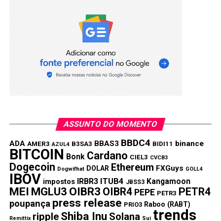
ASSUNTO DO MOMENTO
BBDC4
ADA
BBAS3
binance
AMER3
B3SA3
BIDI11
AZUL4
BITCOIN
Cardano
Bonk
CIEL3
CVCB3
Dogecoin
Ethereum
FXGuys
DOLAR
Dogwifhat
GOLL4
IBOV
IRBR3
ITUB4
Kangamoon
impostos
JBSS3
MEI
MGLU3
OIBR3
OIBR4
PETR4
PEPE
PETR3
press release
poupança
Raboo (RABT)
PRIO3
trends
Shiba Inu
ripple
Solana
Remittix
Sui