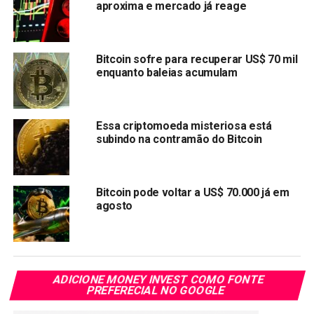
aproxima e mercado já reage
Compartilhar:
Copy
WhatsApp
Twitter
Facebook
Reddit
Email
Link
Bitcoin sofre para recuperar US$ 70 mil
enquanto baleias acumulam
TÓPICOS RELACIONADOS:
BITCOIN
PRÓXIMA:
Baleia movimenta 1,8 trilhão de Shiba Inu
Essa criptomoeda misteriosa está
subindo na contramão do Bitcoin
NÃO PERCA:
Câmara aprova projeto que regulamenta
criptomoedas
Bitcoin pode voltar a US$ 70.000 já em
agosto
ADICIONE MONEY INVEST COMO FONTE
PREFERECIAL NO GOOGLE