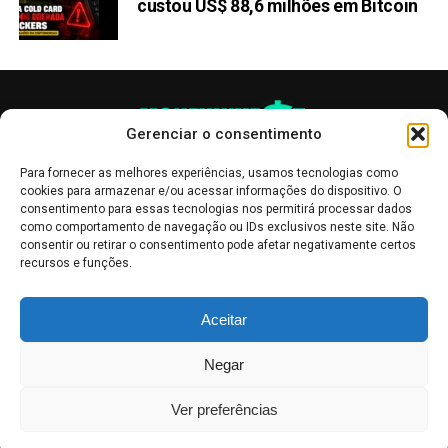
custou US$ 88,6 milhões em Bitcoin
Gerenciar o consentimento
Para fornecer as melhores experiências, usamos tecnologias como
cookies para armazenar e/ou acessar informações do dispositivo. O
consentimento para essas tecnologias nos permitirá processar dados
como comportamento de navegação ou IDs exclusivos neste site. Não
consentir ou retirar o consentimento pode afetar negativamente certos
recursos e funções.
As publicações no site Money Invest têm um caráter meramente
Aceitar
informativo, servindo como boletins de divulgação, e não devem ser
interpretadas como recomendações de investimento.
Leia mais
Negar
Mercado de Criptomoedas,
Bolsa de Valores
.
Money Invest
: O futuro
do
dinheiro
.
Ver preferências
2018 - 2026 -
Money Invest
- Todos os direitos reservados