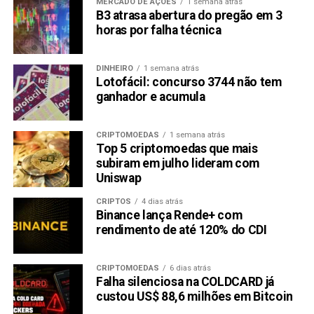
MERCADO DE AÇÕES
1 semana atrás
B3 atrasa abertura do pregão em 3
Compartilhar:
horas por falha técnica
Copy
WhatsApp
Twitter
Facebook
Reddit
Email
Link
DINHEIRO
1 semana atrás
Lotofácil: concurso 3744 não tem
TÓPICOS RELACIONADOS:
PRESS RELEASE
RABOO (RABT)
ganhador e acumula
PRÓXIMA:
As 3 principais moedas abaixo de US$ 1 que
CRIPTOMOEDAS
1 semana atrás
poderiam multiplicar por 10 o seu portfólio em 2024
Top 5 criptomoedas que mais
são: Floki, KangaMoon e Sei
subiram em julho lideram com
Uniswap
NÃO PERCA:
Cripto Raboo Oferece NFTs e Experiência Social-Fi.
CRIPTOS
4 dias atrás
Como RABT se Compara ao Shiba Inu (SHIB) e Axie
Binance lança Rende+ com
Infinity
rendimento de até 120% do CDI
CRIPTOMOEDAS
6 dias atrás
Falha silenciosa na COLDCARD já
custou US$ 88,6 milhões em Bitcoin