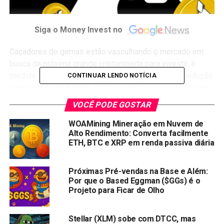
Siga o Money Invest no
Caçadores de gemas estão vasculhando o mercado em
busca da próxima grande criptomoeda para investir, à
medida que o mercado se aproxima do evento de redução
CONTINUAR LENDO NOTÍCIA
pela metade do Bitcoin. Nesse contexto, os investidores
começaram a observar o Avalanche como um investimento
VOCÊ PODE GOSTAR
promissor, ao lado do próximo grande projeto de
criptomoeda que está ganhando destaque na indústria.
WOAMining Mineração em Nuvem de
Alto Rendimento: Converta facilmente
ETH, BTC e XRP em renda passiva diária
(RABT), uma nova criptomoeda meme baseada em
inteligência artificial, está pronta para crescer 233%
durante sua pré-venda em andamento e 100x no dia do
Próximas Pré-vendas na Base e Além:
Por que o Based Eggman ($GGs) é o
lançamento. Continue lendo para saber mais sobre Raboo,
Projeto para Ficar de Olho
Avalanche e as últimas notícias sobre XRP.
XRP: As últimas notícias sobre XRP fazem o preço do
Stellar (XLM) sobe com DTCC, mas