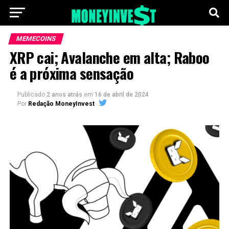
MEMECOINS
XRP cai; Avalanche em alta; Raboo
é a próxima sensação
Publicado
2 anos atrás
em
16 de abril de 2024
Por
Redação MoneyInvest