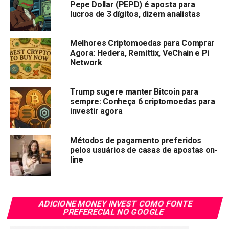
token despencar
Pepe Dollar (PEPD) é aposta para
lucros de 3 dígitos, dizem analistas
O XRP Ledger é uma tecnologia de código aberto focada
em soluções descentralizadas de nível empresarial para
vários tipos de pagamentos, desde DeFi até NFTs. Além
Melhores Criptomoedas para Comprar
disso, o XRP Ledger apresenta o primeiro DEX,
Agora: Hedera, Remittix, VeChain e Pi
Network
juntamente com capacidades de tokenização
personalizadas que permitem que jogadores institucionais
implementem novas tecnologias, como CBDCs.
Trump sugere manter Bitcoin para
sempre: Conheça 6 criptomoedas para
investir agora
Infelizmente, entre as últimas notícias sobre
XRP
relacionadas ao processo contínuo da SEC contra a Ripple
e o anúncio de sua nova stablecoin, o preço do XRP caiu
Métodos de pagamento preferidos
mais de 8% nos últimos 7 dias. Além disso, como a
pelos usuários de casas de apostas on-
line
tendência de baixa do XRP provavelmente continuará, os
investidores estão direcionando sua atenção para outras
indústrias de alto potencial para encontrar o próximo
grande projeto de criptomoeda.
ADICIONE MONEY INVEST COMO FONTE
PREFERECIAL NO GOOGLE
Avalanche: Concorrendo com Ethereum