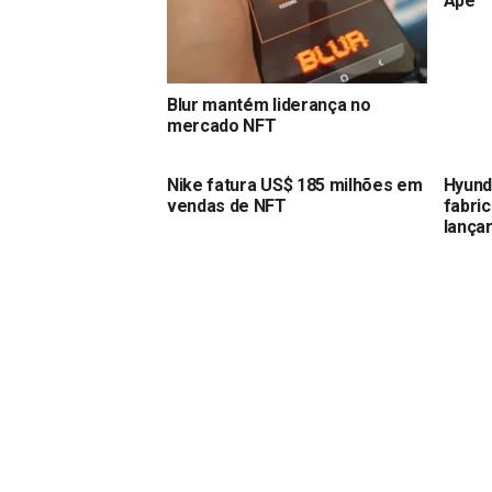
Ape
Blur mantém liderança no
mercado NFT
Nike fatura US$ 185 milhões em
Hyund
vendas de NFT
fabri
lança