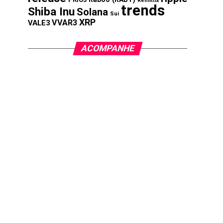
Remittix
trends
Shiba Inu
Solana
Sui
XRP
VVAR3
VALE3
ACOMPANHE