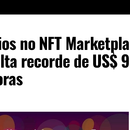
ios no NFT Marketpl
lta recorde de US$ 
oras