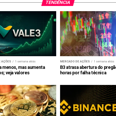
TENDÊNCIA
 AÇÕES
1 semana atrás
MERCADO DE AÇÕES
1 semana atrás
ra menos, mas aumenta
B3 atrasa abertura do preg
s; veja valores
horas por falha técnica