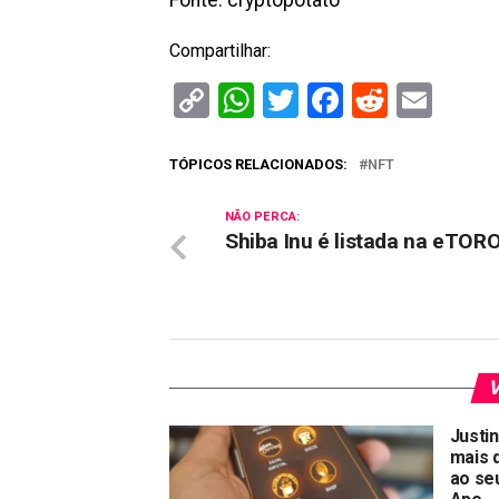
Fonte: cryptopotato
Compartilhar:
Copy
WhatsApp
Twitter
Facebook
Reddit
Ema
Link
TÓPICOS RELACIONADOS:
NFT
NÃO PERCA:
Shiba Inu é listada na eTOR
V
Justi
mais 
ao se