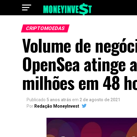
CRIPTOMOEDAS
Volume de negóc
OpenSea atinge a
milhões em 48 h
Publicado
5 anos atrás
em
2 de agosto de 2021
Por
Redação MoneyInvest