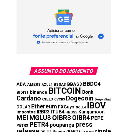
ASSUNTO DO MOMENTO
BBDC4
ADA
BBAS3
AMER3
B3SA3
AZUL4
BITCOIN
Bonk
binance
BIDI11
Cardano
Dogecoin
CIEL3
CVCB3
Dogwifhat
IBOV
Ethereum
FXGuys
DOLAR
GOLL4
IRBR3
ITUB4
Kangamoon
impostos
JBSS3
MEI
MGLU3
OIBR3
OIBR4
PEPE
press
PETR4
poupança
PETR3
release
ripple
Raboo (RABT)
PRIO3