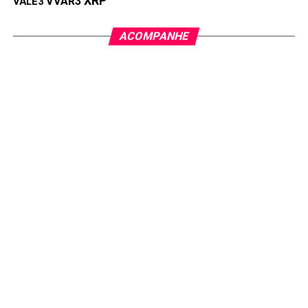
XRP
VVAR3
VALE3
ACOMPANHE