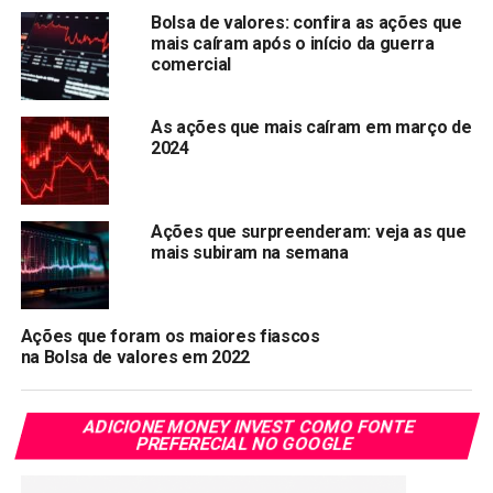
Copy
WhatsApp
Twitter
Facebook
Reddit
Email
Bolsa de valores: confira as ações que
mais caíram após o início da guerra
Link
comercial
TÓPICOS RELACIONADOS:
USIM5
As ações que mais caíram em março de
PRÓXIMA:
2024
Bradesco (BBDC3, BBDC4) distribui Juros sobre
Capital Próprio de até R$ 0,49204551 por ação
NÃO PERCA:
Ações que surpreenderam: veja as que
Dividendos e JCP do Banco do Brasil: saiba os
mais subiram na semana
valores pagos por ação nesta sexta-feira (21)
Ações que foram os maiores fiascos
na Bolsa de valores em 2022
ADICIONE MONEY INVEST COMO FONTE
PREFERECIAL NO GOOGLE