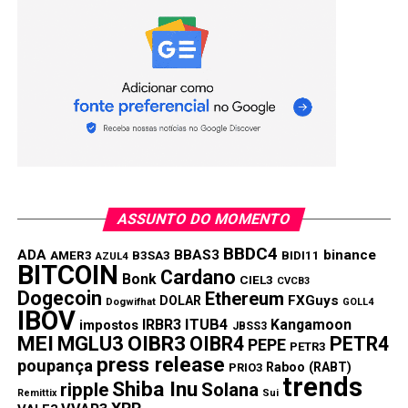
ASSUNTO DO MOMENTO
BBDC4
ADA
BBAS3
binance
AMER3
B3SA3
BIDI11
AZUL4
BITCOIN
Cardano
Bonk
CIEL3
CVCB3
Dogecoin
Ethereum
FXGuys
DOLAR
Dogwifhat
GOLL4
IBOV
IRBR3
ITUB4
Kangamoon
impostos
JBSS3
MEI
MGLU3
OIBR3
OIBR4
PETR4
PEPE
PETR3
press release
poupança
Raboo (RABT)
PRIO3
trends
Shiba Inu
ripple
Solana
Remittix
Sui