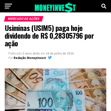
MERCADO DE AÇÕES
Usiminas (USIM5) paga hoje
dividendo de R$ 0,28305796 por
ação
Publicado
2 anos atrás
em
24 de junho de 2024
Por
Redação MoneyInvest