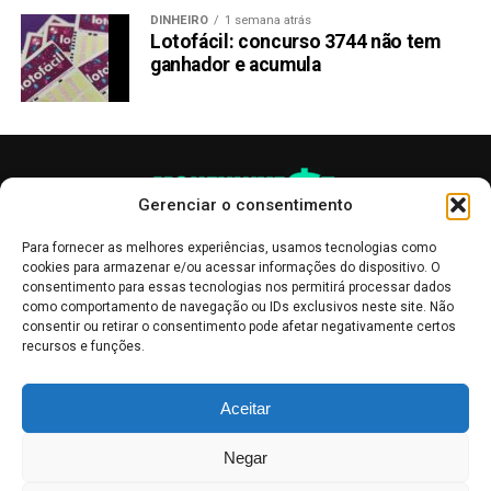
DINHEIRO
1 semana atrás
Lotofácil: concurso 3744 não tem
ganhador e acumula
Gerenciar o consentimento
Para fornecer as melhores experiências, usamos tecnologias como
cookies para armazenar e/ou acessar informações do dispositivo. O
consentimento para essas tecnologias nos permitirá processar dados
como comportamento de navegação ou IDs exclusivos neste site. Não
consentir ou retirar o consentimento pode afetar negativamente certos
recursos e funções.
As publicações no site Money Invest têm um caráter meramente
Aceitar
informativo, servindo como boletins de divulgação, e não devem ser
interpretadas como recomendações de investimento.
Leia mais
Negar
Mercado de Criptomoedas,
Bolsa de Valores
.
Money Invest
: O futuro
do
dinheiro
.