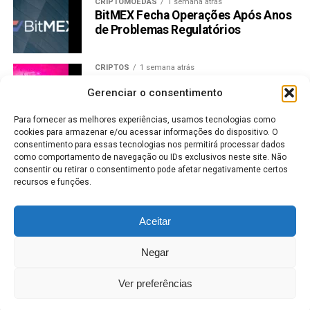
CRIPTOMOEDAS
1 semana atrás
BitMEX Fecha Operações Após Anos
de Problemas Regulatórios
CRIPTOS
1 semana atrás
Preço Uniswap dispara 32% na
Gerenciar o consentimento
semana e mira resistência de US$
3,88
Para fornecer as melhores experiências, usamos tecnologias como
cookies para armazenar e/ou acessar informações do dispositivo. O
CRIPTOMOEDAS
1 semana atrás
consentimento para essas tecnologias nos permitirá processar dados
Bitcoin a US$ 65 mil: halving se
como comportamento de navegação ou IDs exclusivos neste site. Não
aproxima e mercado já reage
consentir ou retirar o consentimento pode afetar negativamente certos
recursos e funções.
MERCADO DE AÇÕES
1 semana atrás
Vale lucra menos, mas aumenta
Aceitar
dividendos; veja valores
Negar
MERCADO DE AÇÕES
1 semana atrás
Bradesco antecipa JCP de R$ 6,5 bi;
Ver preferências
veja quem recebe