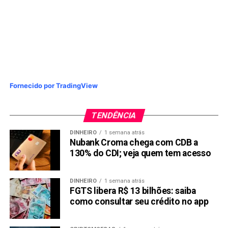
— e reforça a ideia de que a nova era cripto pode estar
apenas começando.
Compartilhar:
Copy
WhatsApp
Twitter
Facebook
Reddit
Email
Link
Fornecido por TradingView
TÓPICOS RELACIONADOS:
BINANCE
BITCOIN
TENDÊNCIA
PRÓXIMA:
“Pump and Dump?” Cofundador do XRP é acusado de
DINHEIRO
1 semana atrás
esquema milionário
Nubank Croma chega com CDB a
130% do CDI; veja quem tem acesso
NÃO PERCA:
Melhores Altcoins para Investir em 2025 no Brasil
DINHEIRO
1 semana atrás
FGTS libera R$ 13 bilhões: saiba
como consultar seu crédito no app