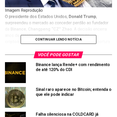
Imagem Reprodução
O presidente dos Estados Unidos,
Donald Trump
,
surpreendeu o mercado ao conceder perdão ao fundador
da
Binance
,
Changpeng “CZ” Zhao
. A decisão encerra
anos de tensão entre Washington e o setor de
CONTINUAR LENDO NOTÍCIA
criptomoedas
, além de indicar um novo ciclo de abertura
regulatória no país.
VOCÊ PODE GOSTAR
Segundo o
Wall Street Journal
, que revelou o caso nesta
Binance lança Rende+ com rendimento
quinta-feira (23), o perdão foi confirmado por fontes
de até 120% do CDI
próximas à Casa Branca. A notícia rapidamente se
espalhou entre investidores e analistas. Ainda assim, o
gesto dividiu opiniões dentro do mercado financeiro, que
Sinal raro aparece no Bitcoin; entenda o
tenta entender os impactos políticos e econômicos dessa
que ele pode indicar
mudança.
Trump perdoa fundador da
Falha silenciosa na COLDCARD já