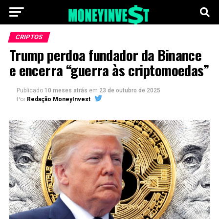
CRIPTOS
Trump perdoa fundador da Binance
e encerra “guerra às criptomoedas”
Publicado
10 meses atrás
em
23 de outubro de 2025
Por
Redação MoneyInvest