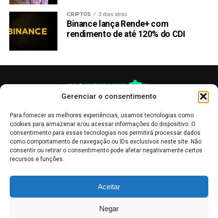
CRIPTOS
3 dias atrás
Binance lança Rende+ com
rendimento de até 120% do CDI
Gerenciar o consentimento
Para fornecer as melhores experiências, usamos tecnologias como
cookies para armazenar e/ou acessar informações do dispositivo. O
consentimento para essas tecnologias nos permitirá processar dados
como comportamento de navegação ou IDs exclusivos neste site. Não
consentir ou retirar o consentimento pode afetar negativamente certos
recursos e funções.
As publicações no site Money Invest têm um caráter meramente
Aceitar
informativo, servindo como boletins de divulgação, e não devem ser
interpretadas como recomendações de investimento.
Leia mais
Negar
Mercado de Criptomoedas,
Bolsa de Valores
.
Money Invest
: O futuro