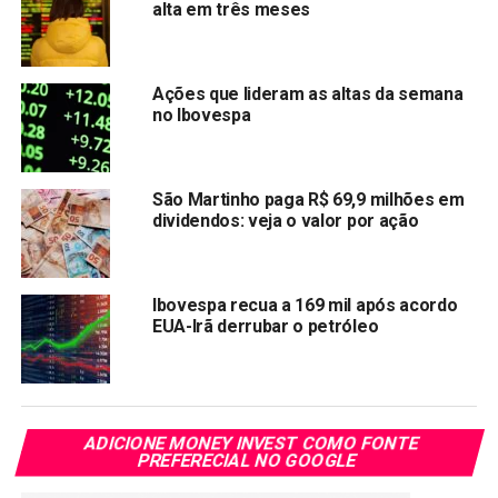
foram 10,3%.
alta em três meses
Em relação à rentabilidade acumulada, o destaque de
dezembro foi para o título Tesouro Prefixado com Juros
Ações que lideram as altas da semana
Semestrais 2031, com vencimento em 1° de janeiro de
no Ibovespa
2031, que registrou variação de 4,74%.
O estoque total do Tesouro Direto alcançou R$ 79,19
São Martinho paga R$ 69,9 milhões em
bilhões no fim de dezembro, um aumento de 3,4% em
dividendos: veja o valor por ação
relação ao mês anterior de R$ 76,60 bilhões, e aumento de
26,3% sobre dezembro de 2020 (R$ 62,70 bilhões).
Ibovespa recua a 169 mil após acordo
Os títulos remunerados por índices de preços respondem
EUA-Irã derrubar o petróleo
pelo maior volume no estoque, alcançando 55,2%. Na
sequência, aparecem os títulos indexados à taxa Selic,
com participação de 26,4%, e, por fim, os títulos
prefixados, com 18,4%.
ADICIONE MONEY INVEST COMO FONTE
PREFERECIAL NO GOOGLE
Em relação à composição do estoque por prazo, o balanço
mostra que 1% dos títulos vencem em até 1 ano. A maior