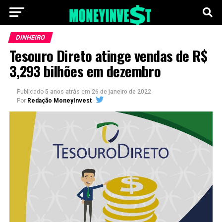
DINHEIRO
Tesouro Direto atinge vendas de R$
3,293 bilhões em dezembro
Publicado
5 anos atrás
em
26 de janeiro de 2022
Por
Redação MoneyInvest