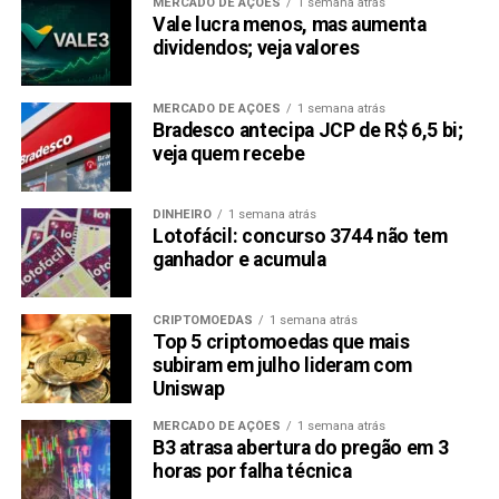
MERCADO DE AÇÕES
1 semana atrás
As informações são da Agência Brasil
Vale lucra menos, mas aumenta
dividendos; veja valores
Compartilhar:
Copy
WhatsApp
Twitter
Facebook
Reddit
Email
MERCADO DE AÇÕES
1 semana atrás
Bradesco antecipa JCP de R$ 6,5 bi;
Link
veja quem recebe
TÓPICOS RELACIONADOS:
IBOV
POUPANÇA
DINHEIRO
1 semana atrás
PRÓXIMA:
Lotofácil: concurso 3744 não tem
Rendimento da poupança hoje – 27/01/2022
ganhador e acumula
NÃO PERCA:
Rendimento da poupança hoje – 25/01/2022
CRIPTOMOEDAS
1 semana atrás
Top 5 criptomoedas que mais
subiram em julho lideram com
Uniswap
MERCADO DE AÇÕES
1 semana atrás
B3 atrasa abertura do pregão em 3
horas por falha técnica