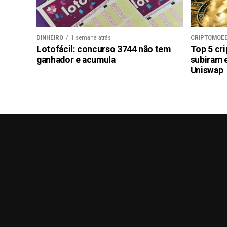
DINHEIRO
1 semana atrás
CRIPTOMOE
Lotofácil: concurso 3744 não tem
Top 5 cr
ganhador e acumula
subiram 
Uniswap