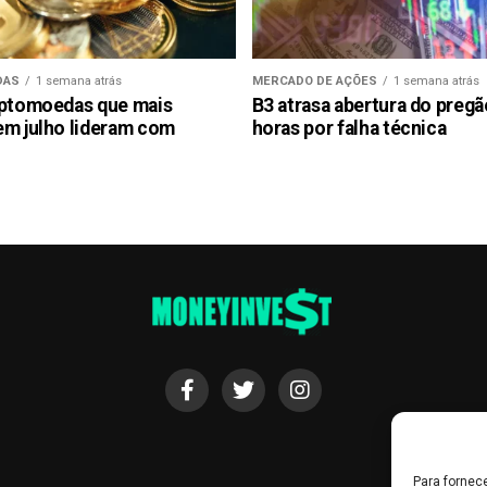
DAS
1 semana atrás
MERCADO DE AÇÕES
1 semana atrás
iptomoedas que mais
B3 atrasa abertura do preg
em julho lideram com
horas por falha técnica
Para fornec