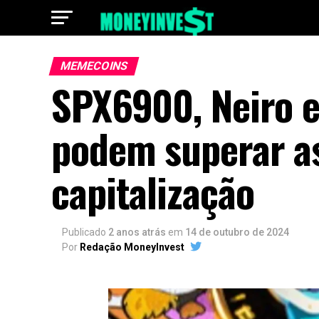
MEMECOINS
SPX6900, Neiro 
podem superar a
capitalização
Publicado
2 anos atrás
em
14 de outubro de 2024
Por
Redação MoneyInvest