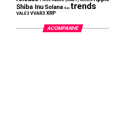
Remittix
trends
Shiba Inu
Solana
Sui
XRP
VVAR3
VALE3
ACOMPANHE