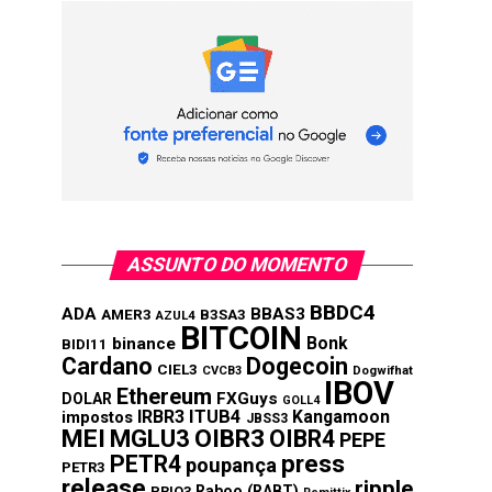
ASSUNTO DO MOMENTO
BBDC4
ADA
BBAS3
AMER3
B3SA3
AZUL4
BITCOIN
Bonk
binance
BIDI11
Cardano
Dogecoin
CIEL3
CVCB3
Dogwifhat
IBOV
Ethereum
FXGuys
DOLAR
GOLL4
IRBR3
ITUB4
Kangamoon
impostos
JBSS3
MEI
MGLU3
OIBR3
OIBR4
PEPE
press
PETR4
poupança
PETR3
release
ripple
Raboo (RABT)
PRIO3