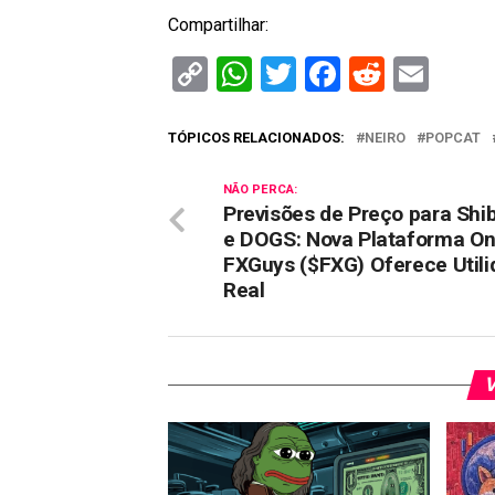
Compartilhar:
Copy
WhatsApp
Twitter
Facebook
Reddit
Ema
Link
TÓPICOS RELACIONADOS:
NEIRO
POPCAT
NÃO PERCA:
Previsões de Preço para Shib
e DOGS: Nova Plataforma On
FXGuys ($FXG) Oferece Util
Real
V