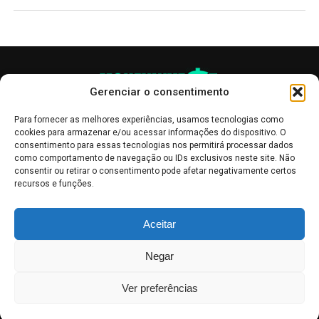
Gerenciar o consentimento
Para fornecer as melhores experiências, usamos tecnologias como
cookies para armazenar e/ou acessar informações do dispositivo. O
consentimento para essas tecnologias nos permitirá processar dados
como comportamento de navegação ou IDs exclusivos neste site. Não
consentir ou retirar o consentimento pode afetar negativamente certos
recursos e funções.
As publicações no site Money Invest têm um caráter meramente
Aceitar
informativo, servindo como boletins de divulgação, e não devem ser
interpretadas como recomendações de investimento.
Leia mais
Negar
Mercado de Criptomoedas,
Bolsa de Valores
.
Money Invest
: O futuro
do
dinheiro
.
Ver preferências
2018 - 2026 -
Money Invest
- Todos os direitos reservados