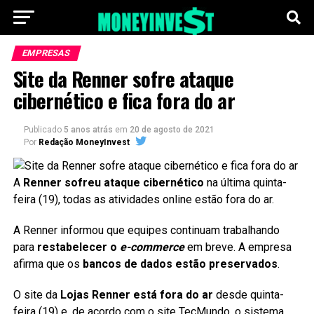
EMPRESAS
Site da Renner sofre ataque
cibernético e fica fora do ar
Publicado
5 anos atrás
em
20 de agosto de 2021
Por
Redação MoneyInvest
A
Renner sofreu ataque cibernético
na última quinta-
feira (19), todas as atividades online estão fora do ar.
A Renner informou que equipes continuam trabalhando
para
restabelecer o
e-commerce
em breve. A empresa
afirma que os
bancos de dados estão preservados
.
O site da
Lojas Renner está fora do ar
desde quinta-
feira (19) e, de acordo com o site
TecMundo
, o sistema