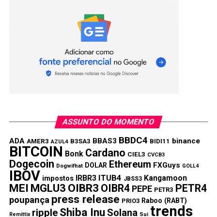
ASSUNTO DO MOMENTO
BBDC4
ADA
BBAS3
binance
AMER3
B3SA3
BIDI11
AZUL4
BITCOIN
Cardano
Bonk
CIEL3
CVCB3
Dogecoin
Ethereum
FXGuys
DOLAR
Dogwifhat
GOLL4
IBOV
IRBR3
ITUB4
Kangamoon
impostos
JBSS3
MEI
MGLU3
OIBR3
OIBR4
PETR4
PEPE
PETR3
press release
poupança
Raboo (RABT)
PRIO3
trends
Shiba Inu
ripple
Solana
Remittix
Sui