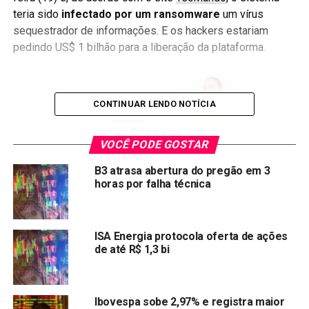
teria sido
infectado por um ransomware
um vírus
sequestrador de informações. E os hackers estariam
pedindo US$ 1 bilhão para a liberação da plataforma.
CONTINUAR LENDO NOTÍCIA
VOCÊ PODE GOSTAR
B3 atrasa abertura do pregão em 3
horas por falha técnica
ISA Energia protocola oferta de ações
Por volta das 16h30, desta sexta-feira (20), o
site
das
de até R$ 1,3 bi
Loja Renner ainda estava fora do ar. As ações da empresa
(
LREN3
) operam em leve queda 0,38% cotadas a R$ 39,30.
Compartilhar:
Ibovespa sobe 2,97% e registra maior