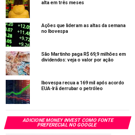
alta em três meses
Copy
WhatsApp
Twitter
Facebook
Reddit
Email
Link
Ações que lideram as altas da semana
TÓPICOS RELACIONADOS:
IBOV
LREN3
no Ibovespa
PRÓXIMA:
Site e app das Lojas Renner voltam a funcionar após
ataque cibernético
São Martinho paga R$ 69,9 milhões em
dividendos: veja o valor por ação
NÃO PERCA:
Embraer amplia rede de serviços para jatos
executivos nos EUA
Ibovespa recua a 169 mil após acordo
EUA-Irã derrubar o petróleo
ADICIONE MONEY INVEST COMO FONTE
PREFERECIAL NO GOOGLE