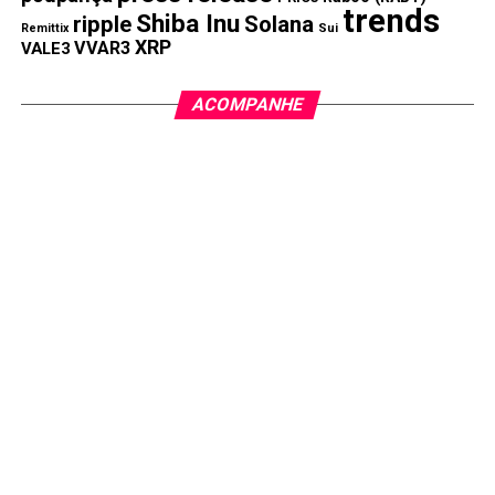
trends
Shiba Inu
ripple
Solana
Remittix
Sui
XRP
VVAR3
VALE3
ACOMPANHE