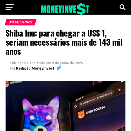
MEMECOINS
Shiba Inu: para chegar a US$ 1,
seriam necessários mais de 143 mil
anos
Publicado
1 ano atrás
em
9 de junho de 2025
Por
Redação MoneyInvest