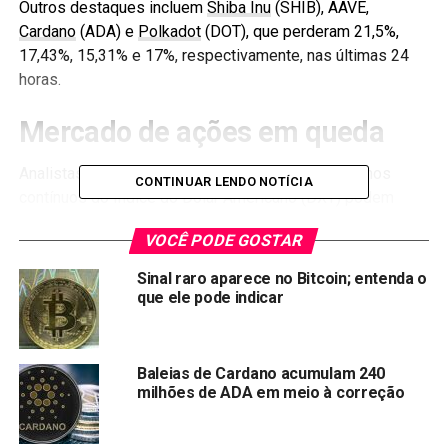
Outros destaques incluem
Shiba Inu
(SHIB), AAVE,
Cardano
(ADA) e
Polkadot
(DOT), que perderam 21,5%,
17,43%, 15,31% e 17%, respectivamente, nas últimas 24
horas.
Mercado de ações em queda
Analistas de mercado estão alertando que os ganhos
CONTINUAR LENDO NOTÍCIA
contínuos do Índice do Dólar Americano (DXY) podem
fazer o Bitcoin, Ether, Cardano, Solana, Shiba Inu e outras
VOCÊ PODE GOSTAR
criptomoedas corrigirem forte. Muitos acreditam que os
mercados tradicionais estão dando as cartas.
Sinal raro aparece no Bitcoin; entenda o
que ele pode indicar
Bitcoin para US$ 28mil já uma
realidade
Baleias de Cardano acumulam 240
milhões de ADA em meio à correção
Traders acreditam que o Bitcoin pode cair mais. Em um
tweet de nesta segunda-feira (9), o veterano Peter Brandt