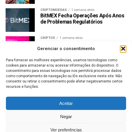
CRIPTOMOEDAS
1 semana atrás
BitMEX Fecha Operações Após Anos
de Problemas Regulatórios
CRIPTOS
1 semana atrás
Preço Uniswap dispara 32% na
Gerenciar o consentimento
semana e mira resistência de US$
3,88
Para fornecer as melhores experiências, usamos tecnologias como
cookies para armazenar e/ou acessar informações do dispositivo. O
CRIPTOMOEDAS
7 dias atrás
consentimento para essas tecnologias nos permitirá processar dados
Bitcoin a US$ 65 mil: halving se
como comportamento de navegação ou IDs exclusivos neste site. Não
aproxima e mercado já reage
consentir ou retirar o consentimento pode afetar negativamente certos
recursos e funções.
MERCADO DE AÇÕES
7 dias atrás
Vale lucra menos, mas aumenta
Aceitar
dividendos; veja valores
Negar
MERCADO DE AÇÕES
1 semana atrás
Bradesco antecipa JCP de R$ 6,5 bi;
Ver preferências