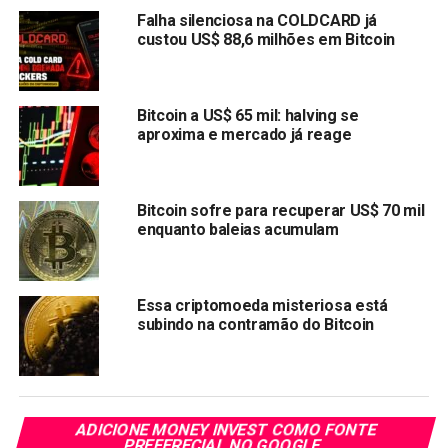
afirmou que o Bitcoin provavelmente encontraria suporte
Falha silenciosa na COLDCARD já
em US$ 30.000 “agora que US$ 28.000 é tão amplamente
custou US$ 88,6 milhões em Bitcoin
aceito como um alvo negativo”.
Compartilhar:
Bitcoin a US$ 65 mil: halving se
Copy
WhatsApp
Twitter
Facebook
Reddit
Email
aproxima e mercado já reage
Link
TÓPICOS RELACIONADOS:
BITCOIN
CARDANO
POLKADOT
Bitcoin sofre para recuperar US$ 70 mil
SHIBA INU
enquanto baleias acumulam
PRÓXIMA:
LUNA cai 60% em 24 horas após baleia despejar
stablecoin UST no mercado
Essa criptomoeda misteriosa está
subindo na contramão do Bitcoin
NÃO PERCA:
Moeda Baby Doge (BabyDoge) sobe 9,02%, nesta
quarta-feira
ADICIONE MONEY INVEST COMO FONTE
PREFERECIAL NO GOOGLE