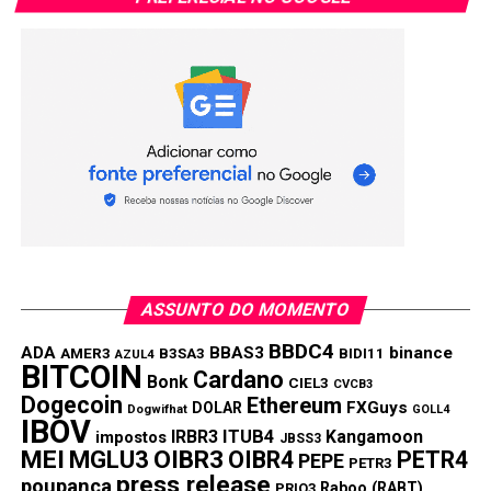
ASSUNTO DO MOMENTO
BBDC4
ADA
BBAS3
binance
AMER3
B3SA3
BIDI11
AZUL4
BITCOIN
Cardano
Bonk
CIEL3
CVCB3
Dogecoin
Ethereum
FXGuys
DOLAR
Dogwifhat
GOLL4
IBOV
IRBR3
ITUB4
Kangamoon
impostos
JBSS3
MEI
MGLU3
OIBR3
OIBR4
PETR4
PEPE
PETR3
press release
poupança
Raboo (RABT)
PRIO3