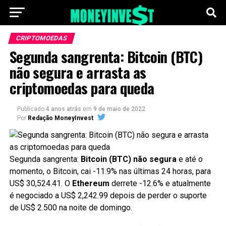
CRIPTOMOEDAS
Segunda sangrenta: Bitcoin (BTC)
não segura e arrasta as
criptomoedas para queda
Publicado
4 anos atrás
em
9 de maio de 2022
Por
Redação MoneyInvest
Segunda sangrenta:
Bitcoin (BTC) não segura
e até o
momento, o Bitcoin, cai -11.9% nas últimas 24 horas, para
US$ 30,524.41. O
Ethereum
derrete -12.6% e atualmente
é negociado a US$ 2,242.99 depois de perder o suporte
de US$ 2.500 na noite de domingo.