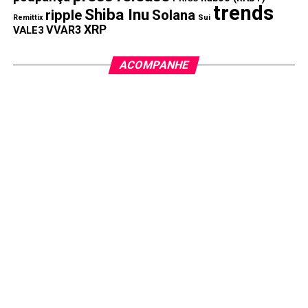
trends
Shiba Inu
ripple
Solana
Remittix
Sui
XRP
VVAR3
VALE3
ACOMPANHE