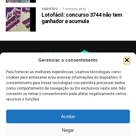
DINHEIRO
1 semana atrás
Lotofácil: concurso 3744 não tem
ganhador e acumula
Gerenciar o consentimento
Para fornecer as melhores experiências, usamos tecnologias como
cookies para armazenar e/ou acessar informações do dispositivo. O
consentimento para essas tecnologias nos permitirá processar dados
como comportamento de navegação ou IDs exclusivos neste site. Não
consentir ou retirar o consentimento pode afetar negativamente certos
recursos e funções.
As publicações no site Money Invest têm um caráter meramente
Aceitar
informativo, servindo como boletins de divulgação, e não devem ser
interpretadas como recomendações de investimento.
Leia mais
Negar
Mercado de Criptomoedas,
Bolsa de Valores
.
Money Invest
: O futuro