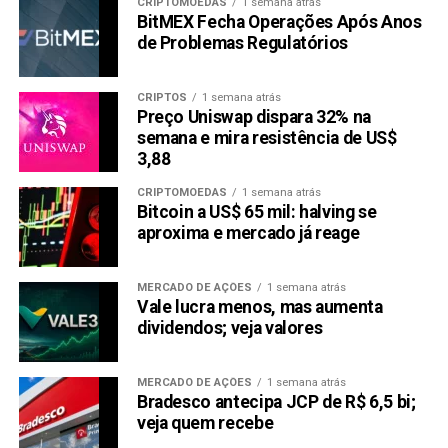
CRIPTOMOEDAS
1 semana atrás
2024
BitMEX Fecha Operações Após Anos
de Problemas Regulatórios
NÃO PERCA:
Binance lança 44º projeto Cripto no Launchpool
Manta (MANTA)
CRIPTOS
1 semana atrás
Preço Uniswap dispara 32% na
semana e mira resistência de US$
3,88
CRIPTOMOEDAS
1 semana atrás
Bitcoin a US$ 65 mil: halving se
aproxima e mercado já reage
MERCADO DE AÇÕES
1 semana atrás
Vale lucra menos, mas aumenta
dividendos; veja valores
MERCADO DE AÇÕES
1 semana atrás
Bradesco antecipa JCP de R$ 6,5 bi;
veja quem recebe