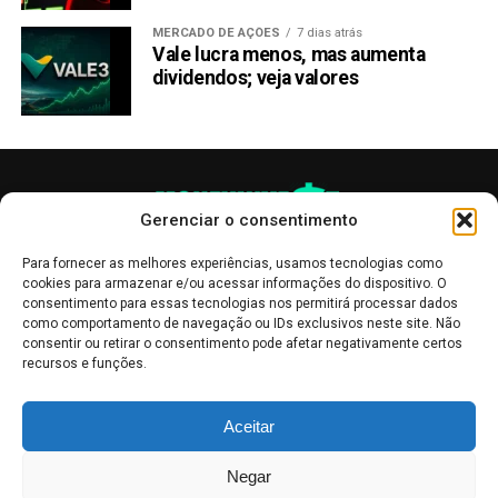
MERCADO DE AÇÕES
7 dias atrás
Vale lucra menos, mas aumenta
dividendos; veja valores
Gerenciar o consentimento
Para fornecer as melhores experiências, usamos tecnologias como
cookies para armazenar e/ou acessar informações do dispositivo. O
consentimento para essas tecnologias nos permitirá processar dados
como comportamento de navegação ou IDs exclusivos neste site. Não
consentir ou retirar o consentimento pode afetar negativamente certos
recursos e funções.
As publicações no site Money Invest têm um caráter meramente
Aceitar
informativo, servindo como boletins de divulgação, e não devem ser
interpretadas como recomendações de investimento.
Leia mais
Negar
Mercado de Criptomoedas,
Bolsa de Valores
.
Money Invest
: O futuro