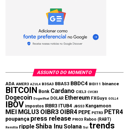
Link
TÓPICOS RELACIONADOS:
SOL
SOLANA
PRÓXIMA:
Binance pode remover 10 tokens da plataforma sem
aviso prévio; confira a lista
NÃO PERCA:
As criptomoedas que vão explodir em 2024
ASSUNTO DO MOMENTO
BBDC4
ADA
BBAS3
binance
AMER3
B3SA3
BIDI11
AZUL4
BITCOIN
Cardano
Bonk
CIEL3
CVCB3
Dogecoin
Ethereum
FXGuys
DOLAR
Dogwifhat
GOLL4
IBOV
IRBR3
ITUB4
Kangamoon
impostos
JBSS3
MEI
MGLU3
OIBR3
OIBR4
PETR4
PEPE
PETR3
press release
poupança
Raboo (RABT)
PRIO3
trends
Shiba Inu
ripple
Solana
Remittix
Sui