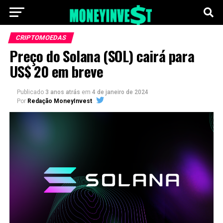
CRIPTOMOEDAS
Preço do Solana (SOL) cairá para
US$ 20 em breve
Publicado
3 anos atrás
em
4 de janeiro de 2024
Por
Redação MoneyInvest