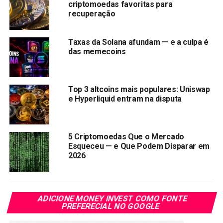
Comissão de Valores Mobiliários dos EUA (SEC) aprove
criptomoedas favoritas para
em breve fundos negociados em bolsa (ETF) Bitcoin à
recuperação
vista.
Taxas da Solana afundam — e a culpa é
Vale lembrar que Max Keiser é conhecido por seu
das memecoins
ataque agressivo a altcoins.
Ele já chamou as moedas
digitais alternativas de fraudes e usadas no financiamento
do terrorismo, enquanto chama o Bitcoin de “dinheiro de
Top 3 altcoins mais populares: Uniswap
Deus”.
e Hyperliquid entram na disputa
Preço do Solana (SOL)
5 Criptomoedas Que o Mercado
Esqueceu — e Que Podem Disparar em
No momento da redação deste texto, o
preço do Solana
2026
(SOL)
é de US$ 102,24, com um volume de negociação de
24 horas de US$ 3.315.548.347,71.
Compartilhar:
ADICIONE MONEY INVEST COMO FONTE
PREFERECIAL NO GOOGLE
Copy
WhatsApp
Twitter
Facebook
Reddit
Email