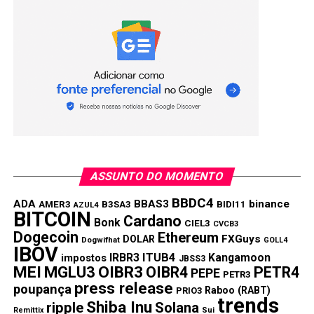
ASSUNTO DO MOMENTO
BBDC4
ADA
BBAS3
binance
AMER3
B3SA3
BIDI11
AZUL4
BITCOIN
Cardano
Bonk
CIEL3
CVCB3
Dogecoin
Ethereum
FXGuys
DOLAR
Dogwifhat
GOLL4
IBOV
IRBR3
ITUB4
Kangamoon
impostos
JBSS3
MEI
MGLU3
OIBR3
OIBR4
PETR4
PEPE
PETR3
press release
poupança
Raboo (RABT)
PRIO3
trends
Shiba Inu
ripple
Solana
Remittix
Sui