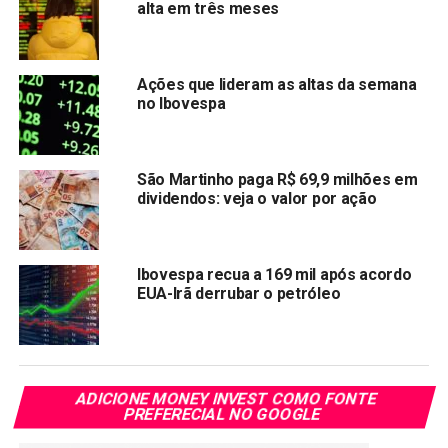
alta em três meses
registrou uma redução de apenas 1,25% em relação ao
dólar durante o mesmo período.
As cinco principais moedas desvalorizadas são: Sudão do
Ações que lideram as altas da semana
Sul (-31,1%), Nigéria (-22,6%), Gana (-11,0%) e Chile
no Ibovespa
(-9,9%).
Compartilhar:
São Martinho paga R$ 69,9 milhões em
dividendos: veja o valor por ação
Copy
WhatsApp
Twitter
Facebook
Reddit
Email
Link
TÓPICOS RELACIONADOS:
DOLAR
IBOV
REAL
TRENDS
Ibovespa recua a 169 mil após acordo
EUA-Irã derrubar o petróleo
PRÓXIMA:
Benefício do Bolsa Família para Mães Solteiras:
Como Solicitar
NÃO PERCA:
ADICIONE MONEY INVEST COMO FONTE
Salário mínimo previsto para 2025 será de R$ 1.502
PREFERECIAL NO GOOGLE