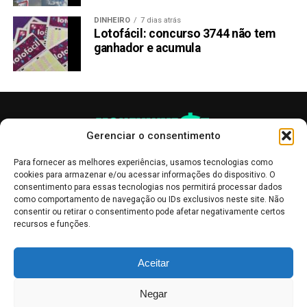
DINHEIRO
7 dias atrás
Lotofácil: concurso 3744 não tem
ganhador e acumula
Gerenciar o consentimento
Para fornecer as melhores experiências, usamos tecnologias como
cookies para armazenar e/ou acessar informações do dispositivo. O
consentimento para essas tecnologias nos permitirá processar dados
como comportamento de navegação ou IDs exclusivos neste site. Não
consentir ou retirar o consentimento pode afetar negativamente certos
recursos e funções.
As publicações no site Money Invest têm um caráter meramente
Aceitar
informativo, servindo como boletins de divulgação, e não devem ser
interpretadas como recomendações de investimento.
Leia mais
Negar
Mercado de Criptomoedas,
Bolsa de Valores
.
Money Invest
: O futuro