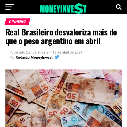
DINHEIRO
Real Brasileiro desvaloriza mais do
que o peso argentino em abril
Publicado
2 anos atrás
em
16 de abril de 2024
Por
Redação MoneyInvest