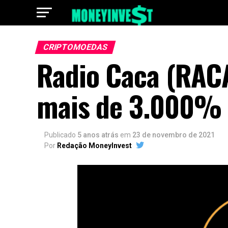
CRIPTOMOEDAS
Radio Caca (RAC
mais de 3.000%
Publicado
5 anos atrás
em
23 de novembro de 2021
Por
Redação MoneyInvest