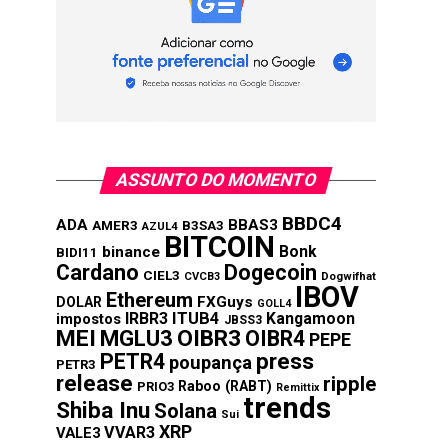
ASSUNTO DO MOMENTO
BBDC4
ADA
BBAS3
AMER3
B3SA3
AZUL4
BITCOIN
Bonk
binance
BIDI11
Cardano
Dogecoin
CIEL3
CVCB3
Dogwifhat
IBOV
Ethereum
FXGuys
DOLAR
GOLL4
IRBR3
ITUB4
Kangamoon
impostos
JBSS3
MEI
MGLU3
OIBR3
OIBR4
PEPE
press
PETR4
poupança
PETR3
release
ripple
Raboo (RABT)
PRIO3
Remittix
trends
Shiba Inu
Solana
Sui
XRP
VVAR3
VALE3