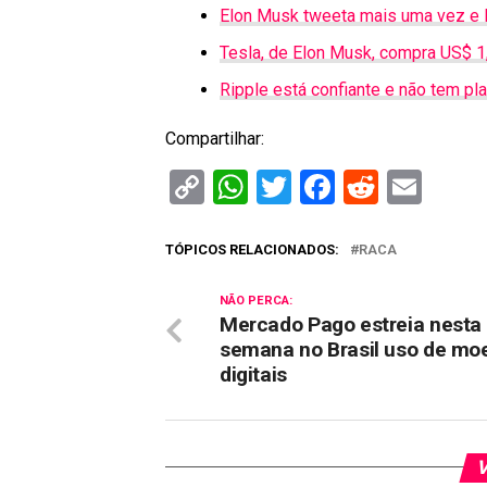
Elon Musk tweeta mais uma vez e
Tesla, de Elon Musk, compra US$ 1,
Ripple está confiante e não tem p
Compartilhar:
Copy
WhatsApp
Twitter
Facebook
Reddit
Ema
Link
TÓPICOS RELACIONADOS:
RACA
NÃO PERCA:
Mercado Pago estreia nesta
semana no Brasil uso de mo
digitais
V