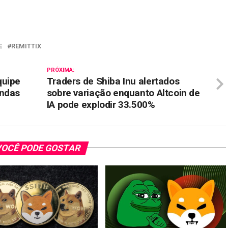
il
E
REMITTIX
PRÓXIMA:
quipe
Traders de Shiba Inu alertados
endas
sobre variação enquanto Altcoin de
IA pode explodir 33.500%
OCÊ PODE GOSTAR