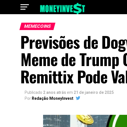
MEMECOINS
Previsões de Dog
Meme de Trump C
Remittix Pode V
Publicado
2 anos atrás
em
21 de janeiro de 2025
Por
Redação MoneyInvest