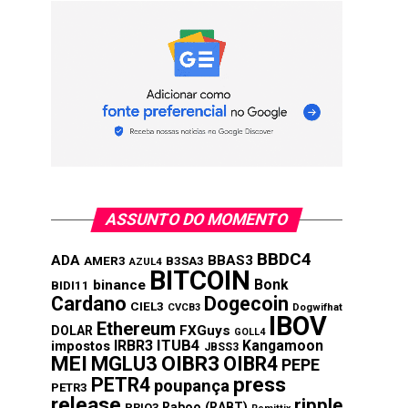
ASSUNTO DO MOMENTO
BBDC4
ADA
BBAS3
AMER3
B3SA3
AZUL4
BITCOIN
Bonk
binance
BIDI11
Cardano
Dogecoin
CIEL3
CVCB3
Dogwifhat
IBOV
Ethereum
FXGuys
DOLAR
GOLL4
IRBR3
ITUB4
Kangamoon
impostos
JBSS3
MEI
MGLU3
OIBR3
OIBR4
PEPE
press
PETR4
poupança
PETR3
release
ripple
Raboo (RABT)
PRIO3