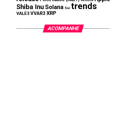
Remittix
trends
Shiba Inu
Solana
Sui
XRP
VVAR3
VALE3
ACOMPANHE