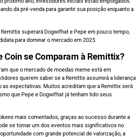
 próximo ano, investidores iniciais estão empolgados.
ando da pré-venda para garantir sua posição enquanto a
a Remittix superará Dogwifhat e Pepe em pouco tempo,
didata para dominar o mercado em 2025.
 Coin se Comparam à Remittix?
am que o mercado de moedas meme está em
tidores querem saber se a Remittix assumirá a liderança
 as expectativas. Muitos acreditam que a Remittix será
esmo que Pepe e Dogwifhat já tenham tido seus
tokens mais comentados, graças ao sucesso durante a
ode se tornar um dos eventos mais significativos no
portunidade com grande potencial de valorização, a