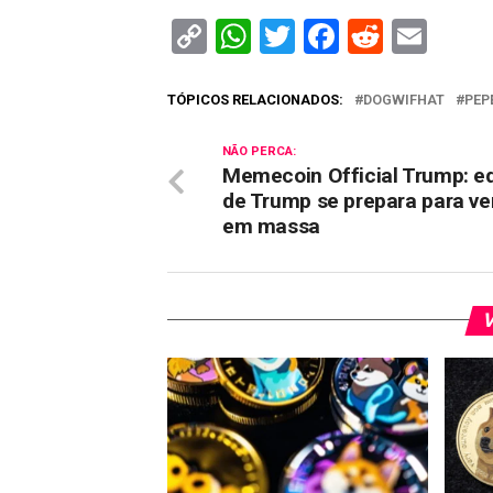
Copy
WhatsApp
Twitter
Facebook
Reddit
Ema
Link
TÓPICOS RELACIONADOS:
DOGWIFHAT
PEP
NÃO PERCA:
Memecoin Official Trump: e
de Trump se prepara para v
em massa
V