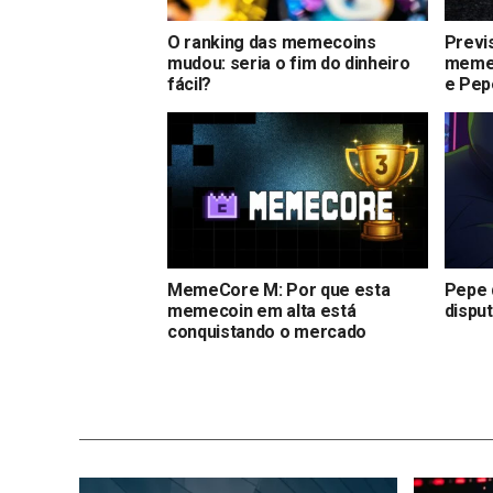
O ranking das memecoins
Previ
mudou: seria o fim do dinheiro
memec
fácil?
e Pep
MemeCore M: Por que esta
Pepe 
memecoin em alta está
dispu
conquistando o mercado