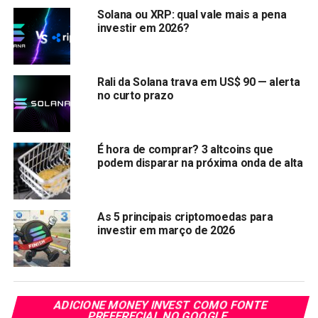
Solana alcançou seu menor patamar em um ano.
Solana ou XRP: qual vale mais a pena
investir em 2026?
Rali da Solana trava em US$ 90 — alerta
no curto prazo
É hora de comprar? 3 altcoins que
podem disparar na próxima onda de alta
As 5 principais criptomoedas para
investir em março de 2026
Fonte: CoinMarketcap
O
preço do token Solana
caiu para a mínima de US$ 112,
conforme
dados
da CoinMarketCap. Apesar das
correções, analistas destacam uma zona de demanda
sólida, projetando um salto de 100% que pode levar o
ADICIONE MONEY INVEST COMO FONTE
PREFERECIAL NO GOOGLE