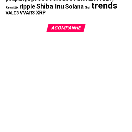
trends
Shiba Inu
ripple
Solana
Remittix
Sui
XRP
VVAR3
VALE3
ACOMPANHE