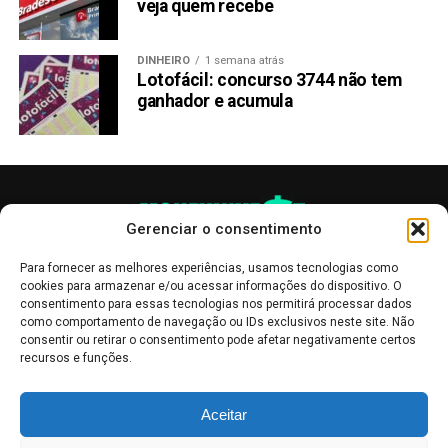
veja quem recebe
DINHEIRO
1 semana atrás
Lotofácil: concurso 3744 não tem
ganhador e acumula
Gerenciar o consentimento
Para fornecer as melhores experiências, usamos tecnologias como
cookies para armazenar e/ou acessar informações do dispositivo. O
consentimento para essas tecnologias nos permitirá processar dados
como comportamento de navegação ou IDs exclusivos neste site. Não
consentir ou retirar o consentimento pode afetar negativamente certos
recursos e funções.
As publicações no site Money Invest têm um caráter meramente
Aceitar
informativo, servindo como boletins de divulgação, e não devem ser
interpretadas como recomendações de investimento.
Leia mais