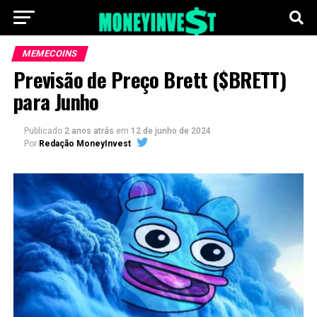
MEMECOINS
Previsão de Preço Brett ($BRETT)
para Junho
Publicado
2 anos atrás
em
12 de junho de 2024
Por
Redação MoneyInvest