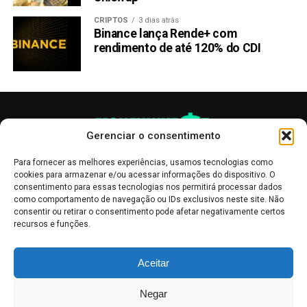
CRIPTOS
3 dias atrás
Binance lança Rende+ com
rendimento de até 120% do CDI
Gerenciar o consentimento
Para fornecer as melhores experiências, usamos tecnologias como
cookies para armazenar e/ou acessar informações do dispositivo. O
consentimento para essas tecnologias nos permitirá processar dados
como comportamento de navegação ou IDs exclusivos neste site. Não
consentir ou retirar o consentimento pode afetar negativamente certos
recursos e funções.
As publicações no site Money Invest têm um caráter meramente
Aceitar
informativo, servindo como boletins de divulgação, e não devem ser
interpretadas como recomendações de investimento.
Leia mais
Negar
Mercado de Criptomoedas,
Bolsa de Valores
.
Money Invest
: O futuro