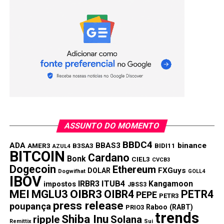
Copy
WhatsApp
Twitter
Facebook
Reddit
Email
Link
TÓPICOS RELACIONADOS:
BONK
BRETT
DOGWIFHAT
FLOKI
SHIBA INU
PRÓXIMA:
Qual moeda vai explodir a seguir? Rival do bonk
chega forte e define o tom, enquanto dogwifhat
continua a subir
NÃO PERCA:
Pepe Coin Recebe $5,48 Milhões da Nascent Capital
ASSUNTO DO MOMENTO
Antes do Bull Run: Quais Moedas os Investidores
BBDC4
ADA
BBAS3
binance
Estão Adquirindo Agora?
AMER3
B3SA3
BIDI11
AZUL4
BITCOIN
Cardano
Bonk
CIEL3
CVCB3
Dogecoin
Ethereum
FXGuys
DOLAR
Dogwifhat
GOLL4
IBOV
IRBR3
ITUB4
Kangamoon
impostos
JBSS3
MEI
MGLU3
OIBR3
OIBR4
PETR4
PEPE
PETR3
press release
poupança
Raboo (RABT)
PRIO3
trends
Shiba Inu
ripple
Solana
Remittix
Sui