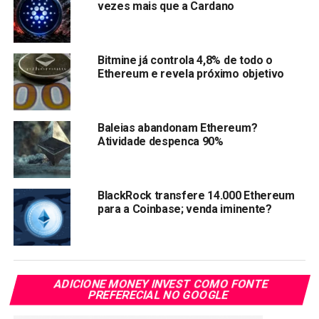
vezes mais que a Cardano
Fique de olho: o Ethereum ainda pode surpreender, para o
bem ou para o mal.
Bitmine já controla 4,8% de todo o
Compartilhar:
Ethereum e revela próximo objetivo
Copy
WhatsApp
Twitter
Facebook
Reddit
Email
Link
Baleias abandonam Ethereum?
Atividade despenca 90%
TÓPICOS RELACIONADOS:
ETHEREUM
TRENDS
PRÓXIMA:
Plataforma Inteligente DN Miner: A nova era de
BlackRock transfere 14.000 Ethereum
ganhos diários de $150.000
para a Coinbase; venda iminente?
NÃO PERCA:
Top 3 criptomoedas que são oportunidades em abril
ADICIONE MONEY INVEST COMO FONTE
PREFERECIAL NO GOOGLE