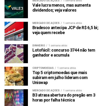
MERCADO DE AÇÕES
1 semana atrás
Vale lucra menos, mas aumenta
dividendos; veja valores
MERCADO DE AÇÕES
1 semana atrás
Bradesco antecipa JCP de R$ 6,5 bi;
veja quem recebe
DINHEIRO
1 semana atrás
Lotofácil: concurso 3744 não tem
ganhador e acumula
CRIPTOMOEDAS
1 semana atrás
Top 5 criptomoedas que mais
subiram em julho lideram com
Uniswap
MERCADO DE AÇÕES
1 semana atrás
B3 atrasa abertura do pregão em 3
horas por falha técnica