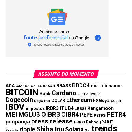
ASSUNTO DO MOMENTO
BBDC4
ADA
BBAS3
binance
AMER3
B3SA3
BIDI11
AZUL4
BITCOIN
Cardano
Bonk
CIEL3
CVCB3
Dogecoin
Ethereum
FXGuys
DOLAR
Dogwifhat
GOLL4
IBOV
IRBR3
ITUB4
Kangamoon
impostos
JBSS3
MEI
MGLU3
OIBR3
OIBR4
PETR4
PEPE
PETR3
press release
poupança
Raboo (RABT)
PRIO3
trends
Shiba Inu
ripple
Solana
Remittix
Sui