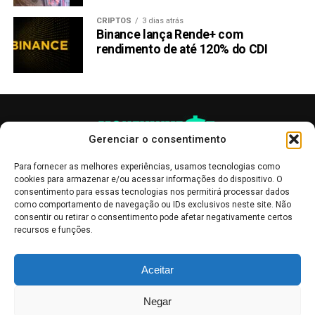
CRIPTOS
3 dias atrás
Binance lança Rende+ com
rendimento de até 120% do CDI
Gerenciar o consentimento
Para fornecer as melhores experiências, usamos tecnologias como
cookies para armazenar e/ou acessar informações do dispositivo. O
consentimento para essas tecnologias nos permitirá processar dados
como comportamento de navegação ou IDs exclusivos neste site. Não
consentir ou retirar o consentimento pode afetar negativamente certos
recursos e funções.
As publicações no site Money Invest têm um caráter meramente
Aceitar
informativo, servindo como boletins de divulgação, e não devem ser
interpretadas como recomendações de investimento.
Leia mais
Negar
Mercado de Criptomoedas,
Bolsa de Valores
.
Money Invest
: O futuro