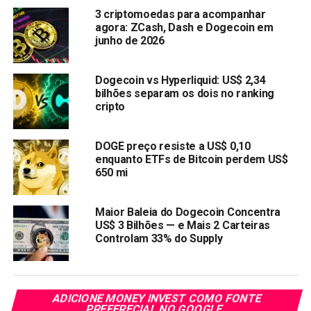
auditorias comunitárias garantem a integridade dos
3 criptomoedas para acompanhar
contratos inteligentes. Além disso, sessões regulares de
agora: ZCash, Dash e Dogecoin em
“Pergunte-me Qualquer Coisa” (Ask Me Anything – AMA)
junho de 2026
que facilita o diálogo aberto entre a equipe do projeto e a
comunidade.
Dogecoin vs Hyperliquid: US$ 2,34
bilhões separam os dois no ranking
Preço do DOGITA ($DOGA) no momento em que
cripto
escrevemos é de $0.000007745. Quase um mês após
o lançamento, o $DOGA já subiu 532,84%.
DOGE preço resiste a US$ 0,10
enquanto ETFs de Bitcoin perdem US$
650 mi
Maior Baleia do Dogecoin Concentra
US$ 3 Bilhões — e Mais 2 Carteiras
Controlam 33% do Supply
ADICIONE MONEY INVEST COMO FONTE
PREFERECIAL NO GOOGLE