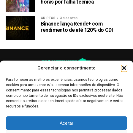
horas por falha técnica
CRIPTOS
3 dias atrás
Binance lança Rende+ com
rendimento de até 120% do CDI
Gerenciar o consentimento
Para fornecer as melhores experiências, usamos tecnologias como
cookies para armazenar e/ou acessar informações do dispositivo. O
consentimento para essas tecnologias nos permitirá processar dados
como comportamento de navegação ou IDs exclusivos neste site. Não
consentir ou retirar o consentimento pode afetar negativamente certos
recursos e funções.
As publicações no site Money Invest têm um caráter meramente
Aceitar
informativo, servindo como boletins de divulgação, e não devem ser
interpretadas como recomendações de investimento.
Leia mais