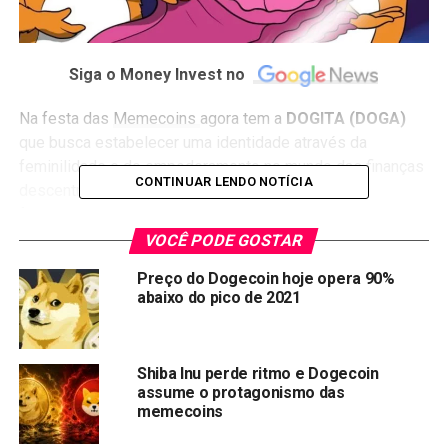
Siga o Money Invest no
Na festa das
Memecoins
agora tem a
DOGITA (DOGA)
que busca estabelecer uma identidade através da
feminilidade e do empoderamento no mundo das finanças
CONTINUAR LENDO NOTÍCIA
descentralizadas (DeFi). Mantendo os princípios
fundamentais do seu precursor, Dogecoin. Além disso,
esforça-se para atrair pessoas de diversas origens e
VOCÊ PODE GOSTAR
promover a igualdade de gênero na comunidade
Preço do Dogecoin hoje opera 90%
criptográfica.
abaixo do pico de 2021
Construída usando infraestrutura da Binance Smart Chain,
DOGITA oferece aos usuários transações rápidas,
Shiba Inu perde ritmo e Dogecoin
eficientes e econômicas, distinguindo-se das
assume o protagonismo das
criptomoedas tradicionais. Transparência e segurança são
memecoins
valores fundamentais no ecossistema DOGITA, onde