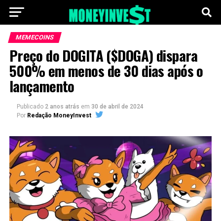
MEMECOINS
Preço do DOGITA ($DOGA) dispara
500% em menos de 30 dias após o
lançamento
Publicado
2 anos atrás
em
30 de abril de 2024
Por
Redação MoneyInvest