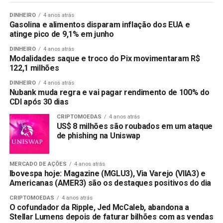
DINHEIRO
4 anos atrás
Gasolina e alimentos disparam inflação dos EUA e
atinge pico de 9,1% em junho
DINHEIRO
4 anos atrás
Modalidades saque e troco do Pix movimentaram R$
122,1 milhões
DINHEIRO
4 anos atrás
Nubank muda regra e vai pagar rendimento de 100% do
CDI após 30 dias
CRIPTOMOEDAS
4 anos atrás
US$ 8 milhões são roubados em um ataque
de phishing na Uniswap
MERCADO DE AÇÕES
4 anos atrás
Ibovespa hoje: Magazine (MGLU3), Via Varejo (VIIA3) e
Americanas (AMER3) são os destaques positivos do dia
CRIPTOMOEDAS
4 anos atrás
O cofundador da Ripple, Jed McCaleb, abandona a
Stellar Lumens depois de faturar bilhões com as vendas