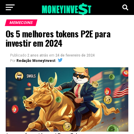
MEMECOINS
Os 5 melhores tokens P2E para
investir em 2024
Publicado
2 anos atrás
em
24 de fevereiro de 2024
Por
Redação MoneyInvest