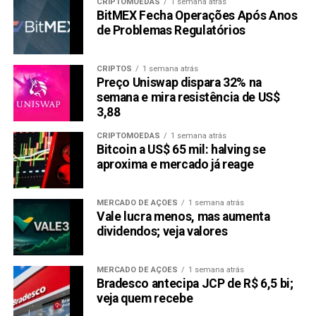
jogadores.
CRIPTOMOEDAS
1 semana atrás
BitMEX Fecha Operações Após Anos
de Problemas Regulatórios
Tecnologia do Token
A criptomoeda IMX é baseada na rede Ethereum, e a
CRIPTOS
1 semana atrás
plataforma suporta tokens ERC-721 e ERC20 e é
Preço Uniswap dispara 32% na
negociável por meio de APIs. O token é usado para vários
semana e mira resistência de US$
3,88
serviços e governança.
CRIPTOMOEDAS
1 semana atrás
Disponibilidade em Exchanges
Bitcoin a US$ 65 mil: halving se
aproxima e mercado já reage
A criptomoeda IMX está disponível em numerosas
exchanges e mercados, mas as mais comuns das quais
MERCADO DE AÇÕES
1 semana atrás
qualquer trader pode comprá-la incluem Binance, Coinbase
Vale lucra menos, mas aumenta
Exchange, OKX, Bybit, KuCoin, HTX, Gate.io, Kraken,
dividendos; veja valores
Uniswap V3 e Binance.
MERCADO DE AÇÕES
1 semana atrás
Decentraland (MANA)
Bradesco antecipa JCP de R$ 6,5 bi;
veja quem recebe
Decentraland (MANA) é um mundo virtual disponível em