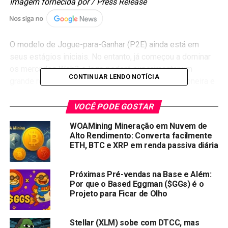
Imagem fornecida por / Press Release
O modelo de Jogue-para-Ganhar (P2E) ainda está em
seus estágios iniciais. No entanto, já começou a dominar
os mercados Web3 e logo poderá experimentar um
CONTINUAR LENDO NOTÍCIA
grande ressurgimento. Explorar essa paisagem pioneira e
seu impacto transformador é essencial para obter o
máximo do mercado.
VOCÊ PODE GOSTAR
WOAMining Mineração em Nuvem de
Saiba sobre as
altcoins
de maior crescimento
Alto Rendimento: Converta facilmente
conectadas ao setor P2E do espaço Web3, que
ETH, BTC e XRP em renda passiva diária
está avaliado em $9,9 bilhões a partir de fevereiro
de 2024.
Próximas Pré-vendas na Base e Além:
Por que o Based Eggman ($GGs) é o
Aprofunde-se nos recursos mais exclusivos de
Projeto para Ficar de Olho
projetos como Meme Moguls, Immutable,
Decentraland, Gala e The Sandbox.
Stellar (XLM) sobe com DTCC, mas
Descubra qual o potencial de crescimento que os