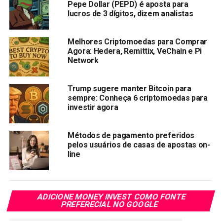
Pepe Dollar (PEPD) é aposta para
jogadores e investidores podem esperar e que tipo
lucros de 3 dígitos, dizem analistas
de valor real eles podem obter nesta conexão e
combinação de blockchain e jogos.
Melhores Criptomoedas para Comprar
Agora: Hedera, Remittix, VeChain e Pi
O mercado de Jogue-para-Ganhar (P2E) está em
Network
constante crescimento e está quase alcançando a marca
dos $10 bilhões. Como resultado, essa parte inovadora do
Trump sugere manter Bitcoin para
mercado de blockchain capturou significativa atenção de
sempre: Conheça 6 criptomoedas para
investidores e jogadores. Basicamente, alavanca a
investir agora
tecnologia blockchain para introduzir uma maneira
inovadora para os usuários ganharem recompensas por
Métodos de pagamento preferidos
meio do gameplay.
pelos usuários de casas de apostas on-
line
A avaliação impressionante também destaca a rápida
adoção e até interesse nos modelos P2E. Isso prepara o
terreno para uma tendência transformadora no espaço
ADICIONE MONEY INVEST COMO FONTE
conforme a indústria evolui. Hoje, vamos mergulhar em
PREFERECIAL NO GOOGLE
cinco projetos distintos que apresentam elementos P2E e