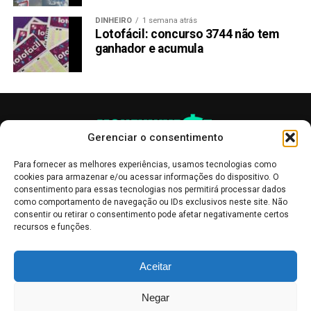
um ambiente tridimensional. É de propriedade do usuário e
DINHEIRO
1 semana atrás
baseado na rede Ethereum. Nele, os usuários podem
Lotofácil: concurso 3744 não tem
participar de experiências digitais compartilhadas. Eles
ganhador e acumula
podem jogar jogos, trocar colecionáveis que encontram e
até comprar e vender imóveis digitais ou itens para vestir
e até socializar e interagir. Apresenta elementos P2E,
onde os jogadores podem criar seus próprios programas
e cenários, enquanto exploram os habitats de outros
Gerenciar o consentimento
usuários.
Para fornecer as melhores experiências, usamos tecnologias como
Tecnologia do Token
cookies para armazenar e/ou acessar informações do dispositivo. O
consentimento para essas tecnologias nos permitirá processar dados
como comportamento de navegação ou IDs exclusivos neste site. Não
A criptomoeda MANA desempenha um papel importante
consentir ou retirar o consentimento pode afetar negativamente certos
em seu ecossistema, pois é usada para comprar qualquer
recursos e funções.
coisa dentro do mundo virtual da Decentraland. O token é
baseado no Ethereum e, como tal, segue o padrão de
As publicações no site Money Invest têm um caráter meramente
Aceitar
token ERC20.
informativo, servindo como boletins de divulgação, e não devem ser
interpretadas como recomendações de investimento.
Leia mais
Negar
Disponibilidade em Exchanges
Mercado de Criptomoedas,
Bolsa de Valores
.
Money Invest
: O futuro