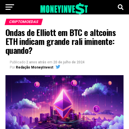
CRIPTOMOEDAS
Ondas de Elliott em BTC e altcoins
ETH indicam grande rali iminente:
quando?
Publicado
2 anos atrás
em
20 de julho de 2024
Por
Redação MoneyInvest