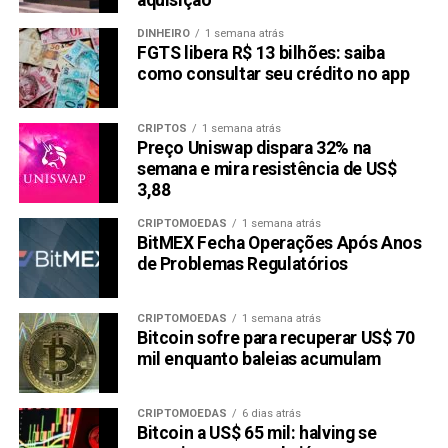
aquisição
humanas, resultando em decisões lucrativas. A função de
DINHEIRO
1 semana atrás
auto-alocação do robo-advisor considera mudanças no
FGTS libera R$ 13 bilhões: saiba
mercado e aprende com novos dados para fornecer
como consultar seu crédito no app
estratégias mais eficazes ao longo do tempo.
Adotar esse modelo baseado em IA é adequado tanto
CRIPTOS
1 semana atrás
Preço Uniswap dispara 32% na
para traders iniciantes quanto avançados. Ele visa tornar
semana e mira resistência de US$
as finanças descentralizadas autossuficientes e
3,88
automatizadas, oferecendo ferramentas e métodos
CRIPTOMOEDAS
1 semana atrás
complexos anteriormente disponíveis apenas para
BitMEX Fecha Operações Após Anos
investidores institucionais.
de Problemas Regulatórios
Negociação Segura e Diversificada
CRIPTOMOEDAS
1 semana atrás
Bitcoin sofre para recuperar US$ 70
RCO Finance é uma plataforma de negociação segura para
mil enquanto baleias acumulam
diversos instrumentos financeiros, oferecendo acesso a
mais de 150.000 títulos: ações, títulos, imóveis e mais.
Essa gama atende a diferentes níveis de risco e objetivos
CRIPTOMOEDAS
6 dias atrás
Bitcoin a US$ 65 mil: halving se
financeiros, permitindo carteiras diversificadas. Também