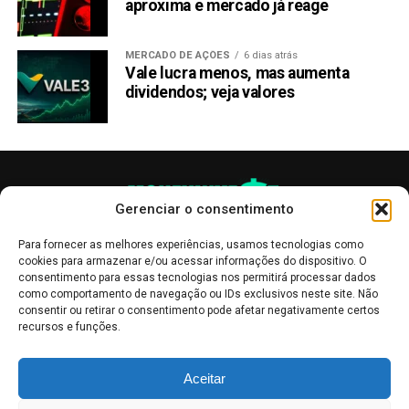
aproxima e mercado já reage
oferece alavancagem de até 1000x para retornos
potencialmente altos.
MERCADO DE AÇÕES
6 dias atrás
Vale lucra menos, mas aumenta
Prioritizando a segurança, a integrou seu sistema com
dividendos; veja valores
Fireblocks, uma plataforma de custódia e transferência de
ativos digitais líder. O token RCOF também foi auditado
pela
SolidProof
, uma renomada empresa de segurança
blockchain, garantindo investimentos seguros e únicos.
Conforme os traders geram lucros, eles podem gastar
Gerenciar o consentimento
seus ganhos convenientemente usando o cartão de débito
RCO Finance, disponível globalmente. Este cartão não
Para fornecer as melhores experiências, usamos tecnologias como
cookies para armazenar e/ou acessar informações do dispositivo. O
exige requisitos KYC, aumentando a privacidade e
consentimento para essas tecnologias nos permitirá processar dados
acessibilidade do usuário.
como comportamento de navegação ou IDs exclusivos neste site. Não
consentir ou retirar o consentimento pode afetar negativamente certos
recursos e funções.
A Pré-venda do Token RCO
Finance (RCOF): Uma
As publicações no site Money Invest têm um caráter meramente
Aceitar
informativo, servindo como boletins de divulgação, e não devem ser
interpretadas como recomendações de investimento.
Leia mais