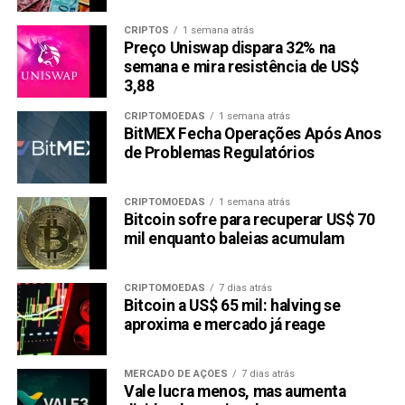
Uma vez configurado, seu contrato DDB Miner
funciona 24 horas por dia.
CRIPTOS
1 semana atrás
Preço Uniswap dispara 32% na
semana e mira resistência de US$
Como Começar com o c
3,88
Iniciar com o DDB Miner é tão simples quanto possível.
Basta seguir alguns passos:
CRIPTOMOEDAS
1 semana atrás
BitMEX Fecha Operações Após Anos
de Problemas Regulatórios
Cadastre-se
: Visite o site do DDB Miner e crie
uma conta. Você também pode aproveitar um
bônus de registro de $12 e ganhar $0,50 fazendo
CRIPTOMOEDAS
1 semana atrás
Bitcoin sofre para recuperar US$ 70
check-in diariamente.
Registre-se agora
.
mil enquanto baleias acumulam
CRIPTOMOEDAS
7 dias atrás
Bitcoin a US$ 65 mil: halving se
aproxima e mercado já reage
MERCADO DE AÇÕES
7 dias atrás
Vale lucra menos, mas aumenta