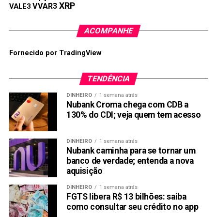
XRP
VVAR3
VALE3
Registro Fácil
: Os usuários se cadastram em
ACOMPANHE
apenas dois minutos e recebem um bônus de
boas-vindas de $12.
Fornecido por TradingView
Interface projetada para todos os níveis de
experiência, tornando o tema da criptomoeda e
TENDÊNCIA
blockchain menos complicado, especialmente para
DINHEIRO
1 semana atrás
iniciantes.
Nubank Croma chega com CDB a
130% do CDI; veja quem tem acesso
Entrada Acessível
: Os usuários podem começar a
minerar com um investimento mínimo.
DINHEIRO
1 semana atrás
Alto Potencial de Lucro
: Com a otimização de
Nubank caminha para se tornar um
certas operações, os usuários podem ganhar
banco de verdade; entenda a nova
$5.000 ou mais por dia.
aquisição
Medidas Avançadas de Segurança
: Garantem
DINHEIRO
1 semana atrás
que os investimentos dos usuários estejam
FGTS libera R$ 13 bilhões: saiba
seguros.
como consultar seu crédito no app