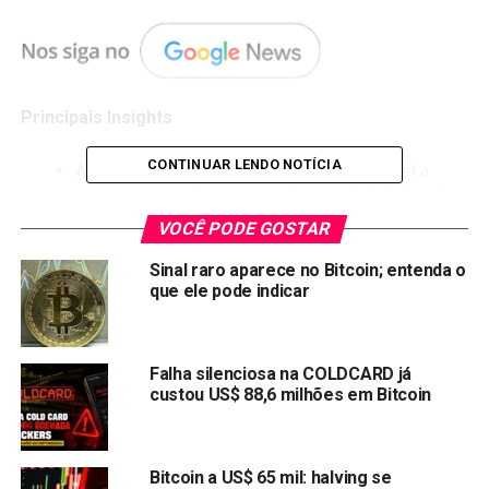
Principais Insights
CONTINUAR LENDO NOTÍCIA
A mineração em nuvem agora está acessível a
todos, independentemente do nível de habilidade
ou experiência.
VOCÊ PODE GOSTAR
O
DDB Miner
se destaca entre as opções de
Sinal raro aparece no Bitcoin; entenda o
mineração em nuvem, permitindo que os usuários
que ele pode indicar
aluguem poder de mineração e minerem
criptomoedas de casa.
Falha silenciosa na COLDCARD já
A plataforma oferece acessibilidade de primeira
custou US$ 88,6 milhões em Bitcoin
linha, segurança 24 horas por dia, 7 dias por
semana, registro fácil, ofertas lucrativas e muito
mais.
Bitcoin a US$ 65 mil: halving se