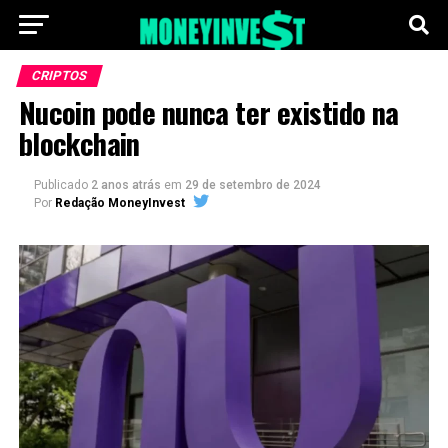
CRIPTOS
Nucoin pode nunca ter existido na
blockchain
Publicado
2 anos atrás
em
29 de setembro de 2024
Por
Redação MoneyInvest