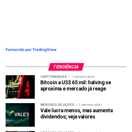
Link
TÓPICOS RELACIONADOS:
NUBANK
TRENDS
PRÓXIMA:
Melhores Criptomoedas Para Transformar um
Pequeno Portfólio em Milhões
NÃO PERCA:
Trader que previu queda do BTC aponta alta de
Fornecido por TradingView
3.500% para token em pré-venda até Q4 2024
TENDÊNCIA
CRIPTOMOEDAS
1 semana atrás
Bitcoin a US$ 65 mil: halving se
aproxima e mercado já reage
MERCADO DE AÇÕES
1 semana atrás
Vale lucra menos, mas aumenta
dividendos; veja valores