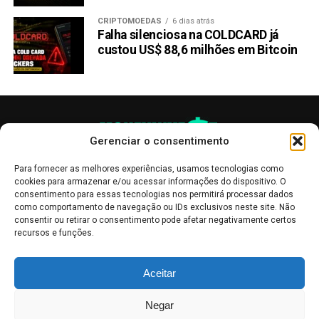
CRIPTOMOEDAS
6 dias atrás
Falha silenciosa na COLDCARD já
custou US$ 88,6 milhões em Bitcoin
Gerenciar o consentimento
Para fornecer as melhores experiências, usamos tecnologias como
cookies para armazenar e/ou acessar informações do dispositivo. O
consentimento para essas tecnologias nos permitirá processar dados
como comportamento de navegação ou IDs exclusivos neste site. Não
consentir ou retirar o consentimento pode afetar negativamente certos
recursos e funções.
As publicações no site Money Invest têm um caráter meramente
Aceitar
informativo, servindo como boletins de divulgação, e não devem ser
interpretadas como recomendações de investimento.
Leia mais
Negar
Mercado de Criptomoedas,
Bolsa de Valores
.
Money Invest
: O futuro