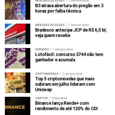
MERCADO DE AÇÕES
1 semana atrás
B3 atrasa abertura do pregão em 3
horas por falha técnica
MERCADO DE AÇÕES
1 semana atrás
Bradesco antecipa JCP de R$ 6,5 bi;
veja quem recebe
DINHEIRO
1 semana atrás
Lotofácil: concurso 3744 não tem
ganhador e acumula
CRIPTOMOEDAS
1 semana atrás
Top 5 criptomoedas que mais
subiram em julho lideram com
Uniswap
CRIPTOS
4 dias atrás
Binance lança Rende+ com
rendimento de até 120% do CDI