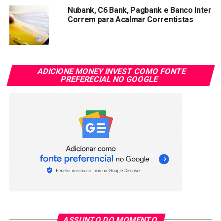
Nubank, C6 Bank, Pagbank e Banco Inter
O PagBank é uma plataforma de serviços financeiros
Correm para Acalmar Correntistas
digitais desenvolvida pelo PagSeguro. Com o PagBank,
você pode ter uma conta digital gratuita, realizar
transações, fazer pagamentos e até mesmo investir o seu
dinheiro. O Nubank, por outro lado, é conhecido por sua
ADICIONE MONEY INVEST COMO FONTE
conta digital gratuita
, cartão de crédito sem anuidade e
PREFERECIAL NO GOOGLE
uma experiência bancária totalmente digital. Já o Mercado
Pago é uma fintech que oferece serviços financeiros e de
pagamento, incluindo uma carteira digital.
O potencial de ganhos dos
bancos digitais
Antes de compararmos o potencial de ganhos do
PagBank, Nubank e Mercado Pago, é importante entender
como essas plataformas oferecem oportunidades de
ganhos. Os bancos digitais geralmente oferecem opções
ASSUNTO DO MOMENTO
de investimento, como CDBs (Certificados de Depósito