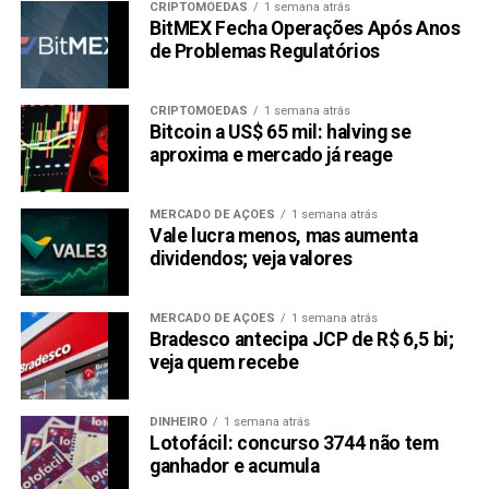
CRIPTOMOEDAS
1 semana atrás
BitMEX Fecha Operações Após Anos
No PagBank, o potencial de ganhos pode ser ainda maior.
de Problemas Regulatórios
A plataforma oferece opções de investimento que podem
render mais do que o CDI, como o PagInvest. Com o
CRIPTOMOEDAS
1 semana atrás
PagInvest, é possível investir o seu dinheiro em
Bitcoin a US$ 65 mil: halving se
diferentes opções, como CDBs e fundos de investimento,
aproxima e mercado já reage
com possibilidades de ganhos superiores ao CDI.
MERCADO DE AÇÕES
1 semana atrás
Além disso, o PagBank também oferece um programa de
Vale lucra menos, mas aumenta
cashback, chamado de “PagCashback”, onde você recebe
dividendos; veja valores
uma porcentagem do valor gasto em suas compras de
volta em sua conta. Esse programa pode ser uma ótima
MERCADO DE AÇÕES
1 semana atrás
maneira de aumentar seus ganhos ao utilizar os serviços
Bradesco antecipa JCP de R$ 6,5 bi;
do PagBank.
veja quem recebe
Portanto, considerando as opções de investimento e o
DINHEIRO
1 semana atrás
programa de cashback, o potencial de ganhos do PagBank
Lotofácil: concurso 3744 não tem
pode ser maior do que o do Nubank para a mesma quantia
ganhador e acumula
de 1.000 reais por mês.