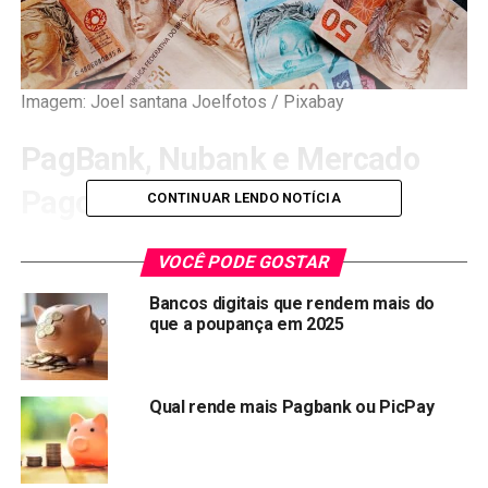
Imagem: Joel santana Joelfotos / Pixabay
PagBank, Nubank e Mercado
Pago
CONTINUAR LENDO NOTÍCIA
O mundo das finanças digitais está em constante
VOCÊ PODE GOSTAR
evolução, e as opções para gerenciar nosso
dinheiro
Bancos digitais que rendem mais do
estão se multiplicando. Entre as diversas opções
que a poupança em 2025
disponíveis, o
PagBank
, Nubank e Mercado Pago são
algumas das plataformas mais populares no Brasil. Cada
uma delas oferece vantagens e benefícios únicos, mas
Qual rende mais Pagbank ou PicPay
uma pergunta comum que surge é:
qual é o potencial de
ganhos do PagBank em comparação com o Nubank e
o Mercado Pago?