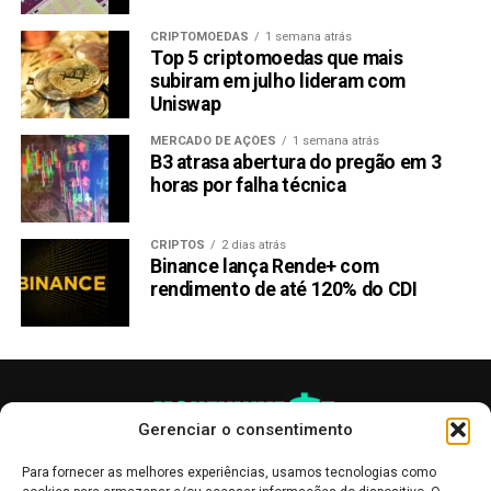
Como o potencial de ganhos do
CRIPTOMOEDAS
1 semana atrás
Top 5 criptomoedas que mais
subiram em julho lideram com
PagBank se compara ao do
Uniswap
Mercado Pago?
MERCADO DE AÇÕES
1 semana atrás
B3 atrasa abertura do pregão em 3
Agora que analisamos o potencial de ganhos do PagBank
horas por falha técnica
em comparação com o Nubank, vamos verificar como ele
se compara ao do Mercado Pago. Para isso, vamos
CRIPTOS
2 dias atrás
analisar o potencial de ganhos de 100.000 reais no
Binance lança Rende+ com
Nubank.
rendimento de até 120% do CDI
No Nubank, para essa quantia, o potencial de ganhos
dependerá das opções de investimento disponíveis. É
importante lembrar que o Nubank não oferece a mesma
variedade de opções de investimento que o PagBank.
Gerenciar o consentimento
Considerando uma taxa de 100% do CDI, o potencial de
ganhos para 100.000 reais seria de aproximadamente X
Para fornecer as melhores experiências, usamos tecnologias como