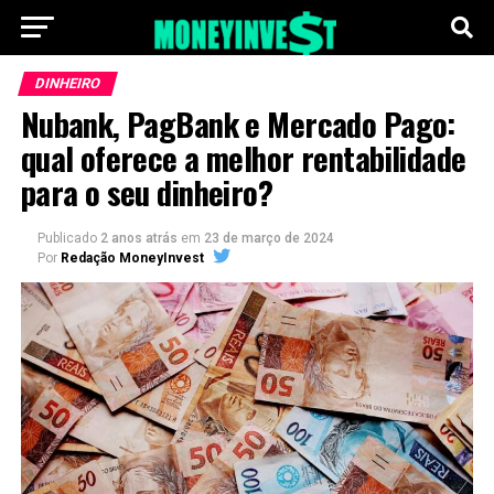
DINHEIRO
Nubank, PagBank e Mercado Pago:
qual oferece a melhor rentabilidade
para o seu dinheiro?
Publicado
2 anos atrás
em
23 de março de 2024
Por
Redação MoneyInvest