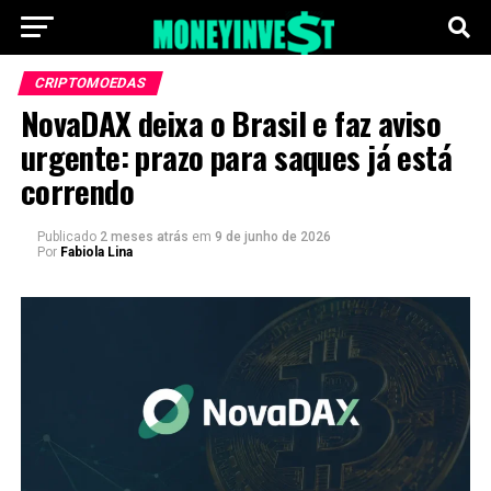
CRIPTOMOEDAS
NovaDAX deixa o Brasil e faz aviso
urgente: prazo para saques já está
correndo
Publicado
2 meses atrás
em
9 de junho de 2026
Por
Fabiola Lina