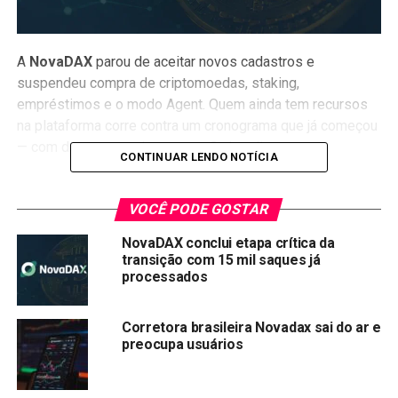
A
NovaDAX
parou de aceitar novos cadastros e
suspendeu compra de criptomoedas, staking,
empréstimos e o modo Agent. Quem ainda tem recursos
na plataforma corre contra um cronograma que já começou
— com datas que exigem atenção imediata.
CONTINUAR LENDO NOTÍCIA
A NovaDAX empresa comunicou o encerramento das
atividades no Brasil
como uma “avaliação estratégica do
VOCÊ PODE GOSTAR
grupo controlador”. Não explicou publicamente o que isso
NovaDAX conclui etapa crítica da
significa.
transição com 15 mil saques já
processados
Os prazos que você precisa
conhecer agora
Corretora brasileira Novadax sai do ar e
preocupa usuários
12 de junho
é o último dia para depósitos em reais e
criptoativos. Depois disso, a plataforma entra em modo de