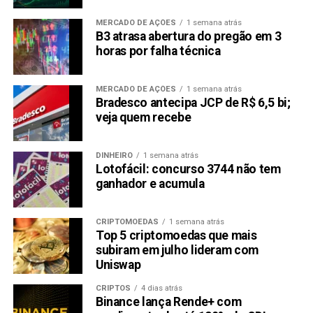
expõem o usuário ao câmbio no momento da conversão —
MERCADO DE AÇÕES
1 semana atrás
sem controle sobre preço ou timing.
B3 atrasa abertura do pregão em 3
horas por falha técnica
Quem ainda pretende vender antes disso precisa agir até
30 de junho, quando o livro de ofertas fecha. Depois
MERCADO DE AÇÕES
1 semana atrás
dessa data, o saque direto do ativo é a única saída
Bradesco antecipa JCP de R$ 6,5 bi;
disponível.
veja quem recebe
A empresa afirmou que o cronograma se estende até
DINHEIRO
1 semana atrás
setembro de 2026. O que não disse é que, para quem tem
Lotofácil: concurso 3744 não tem
cripto na plataforma, o prazo relevante começa agora.
ganhador e acumula
Compartilhar:
CRIPTOMOEDAS
1 semana atrás
Copy
WhatsApp
Twitter
Facebook
Reddit
Email
Top 5 criptomoedas que mais
subiram em julho lideram com
Link
Uniswap
TÓPICOS RELACIONADOS:
NOVADAX
TRENDS
CRIPTOS
4 dias atrás
Binance lança Rende+ com
PRÓXIMA: