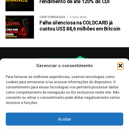
rendimento de até 120% do CDI
Hamster Kombat: criptomoeda dada como morta
volta a disparar
CRIPTOMOEDAS
6 dias atrás
NÃO PERCA:
Falha silenciosa na COLDCARD já
BlackRock transfere 14.000 Ethereum para a
custou US$ 88,6 milhões em Bitcoin
Coinbase; venda iminente?
Gerenciar o consentimento
Para fornecer as melhores experiências, usamos tecnologias como
cookies para armazenar e/ou acessar informações do dispositivo. O
consentimento para essas tecnologias nos permitirá processar dados
como comportamento de navegação ou IDs exclusivos neste site. Não
consentir ou retirar o consentimento pode afetar negativamente certos
recursos e funções.
As publicações no site Money Invest têm um caráter meramente
Aceitar
informativo, servindo como boletins de divulgação, e não devem ser
interpretadas como recomendações de investimento.
Leia mais