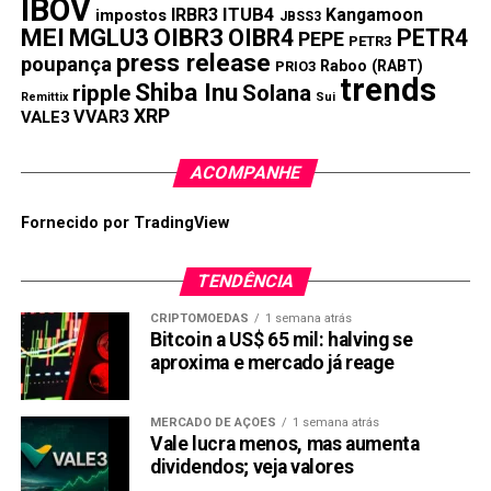
IBOV
Especialistas em criptomoedas apontam o endurecimento
IRBR3
ITUB4
Kangamoon
impostos
JBSS3
MEI
MGLU3
OIBR3
OIBR4
PETR4
regulatório do Banco Central como fator central. As
PEPE
PETR3
press release
poupança
exigências elevadas de capital social e as restrições ao
Raboo (RABT)
PRIO3
trends
Shiba Inu
mercado de criptoativos tornaram a operação
ripple
Solana
Remittix
Sui
XRP
progressivamente mais cara — e, para algumas
VVAR3
VALE3
exchanges, inviável.
ACOMPANHE
A NovaDAX, contudo, não confirmou essa leitura. Preferiu
o silêncio corporativo.
Fornecido por TradingView
Não é a primeira vez que uma plataforma deixa o Brasil
TENDÊNCIA
sem explicar direito o motivo. Provavelmente não será a
última.
CRIPTOMOEDAS
1 semana atrás
Bitcoin a US$ 65 mil: halving se
aproxima e mercado já reage
O que fazer se você tem
recursos na NovaDAX
MERCADO DE AÇÕES
1 semana atrás
Vale lucra menos, mas aumenta
A prioridade é clara: sacar antes de 30 de agosto.
dividendos; veja valores
Criptoativos convertidos à força para reais em setembro