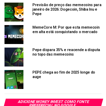
KangaMoon tem chamado a atenção maciça dos
Previsão de preço das memecoins para
janeiro de 2026: Dogecoin, Shiba Inu e
compradores, arrecadando $2.8M na pré-venda. As
Pepe
características únicas do KangaMoon são imparáveis. Ao
incorporar elementos de jogos para ganhar em uma
interação social única, KangaMoon logo será um sucesso.
MemeCore M: Por que esta memecoin
em alta está conquistando o mercado
KangaMoon transforma jogos em aventuras produtivas,
com os jogadores não apenas se divertindo, mas também
ganhando substancialmente fazendo o que amam. Os
Pepe dispara 35% e reacende a disputa
no topo das memecoins
jogadores podem competir em diversos eventos de jogos
semanais, diários e mensais. Os espectadores não são
deixados de fora na generosidade do KangaMoon, eles
também podem especular e prever resultados de partidas
PEPE chega ao fim de 2025 longe do
auge
e ganhar grandes recompensas.
A entrada do KangaMoon no mercado de criptomoedas
coincidiu com a frenesi das moedas de meme, já que
investidores estão indo para a pré-venda. Com o preço da
ADICIONE MONEY INVEST COMO FONTE
pré-venda começando em $0.0050, o KangaMoon está
PREFERECIAL NO GOOGLE