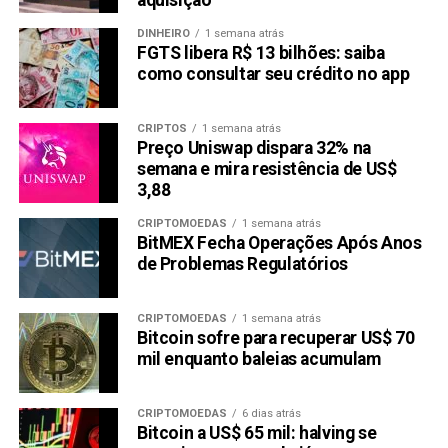
aquisição
$2,8 Milhões
NÃO PERCA:
DINHEIRO
1 semana atrás
Dogecoin (DOGE) Shiba Inu (SHIB) KangaMoon
FGTS libera R$ 13 bilhões: saiba
(KANG) são as 3 principais memecoins?
como consultar seu crédito no app
CRIPTOS
1 semana atrás
Preço Uniswap dispara 32% na
semana e mira resistência de US$
3,88
CRIPTOMOEDAS
1 semana atrás
BitMEX Fecha Operações Após Anos
de Problemas Regulatórios
CRIPTOMOEDAS
1 semana atrás
Bitcoin sofre para recuperar US$ 70
mil enquanto baleias acumulam
CRIPTOMOEDAS
6 dias atrás
Bitcoin a US$ 65 mil: halving se