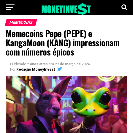
MEMECOINS
Memecoins Pepe (PEPE) e
KangaMoon (KANG) impressionam
com números épicos
Publicado
2 anos atrás
em
27 de março de 2024
Por
Redação MoneyInvest