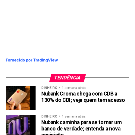
Saiba como
comprar KangaMoon (KANG)
Website:
Telegram:
https://t.me/KangaMoonofficial
LEIA COM ATENÇÃO:
Este texto
não
constitui
aconselhamento de investimento
nem recomendação
de compra de qualquer criptomoeda
. O objetivo é
manter os interessados em criptomoedas informados
Fornecido por TradingView
sobre os desenvolvimentos recentes.
Compartilhar:
TENDÊNCIA
Copy
WhatsApp
Twitter
Facebook
Reddit
Email
DINHEIRO
1 semana atrás
Nubank Croma chega com CDB a
Link
130% do CDI; veja quem tem acesso
TÓPICOS RELACIONADOS:
KANG
KANGAMOON
PEPE
PRESS RELEASE
DINHEIRO
1 semana atrás
Nubank caminha para se tornar um
PRÓXIMA:
banco de verdade; entenda a nova
Shiba Inu (SHIB) em Alta, KangaMoon (KANG) Atinge