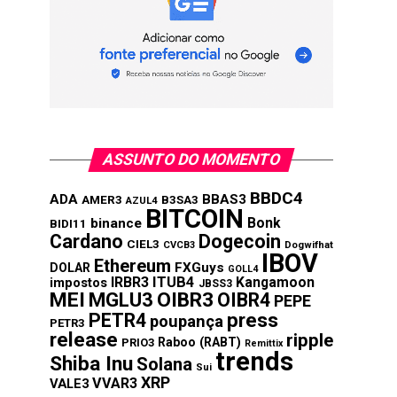
ASSUNTO DO MOMENTO
BBDC4
ADA
BBAS3
AMER3
B3SA3
AZUL4
BITCOIN
Bonk
binance
BIDI11
Cardano
Dogecoin
CIEL3
CVCB3
Dogwifhat
IBOV
Ethereum
FXGuys
DOLAR
GOLL4
IRBR3
ITUB4
Kangamoon
impostos
JBSS3
MEI
MGLU3
OIBR3
OIBR4
PEPE
press
PETR4
poupança
PETR3
release
ripple
Raboo (RABT)
PRIO3
Remittix
trends
Shiba Inu
Solana
Sui
XRP
VVAR3
VALE3