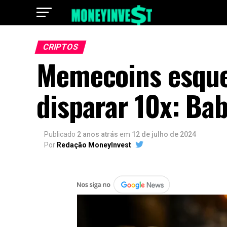
CRIPTOS
Memecoins esque
disparar 10x: Ba
Publicado
2 anos atrás
em
12 de julho de 2024
Por
Redação MoneyInvest