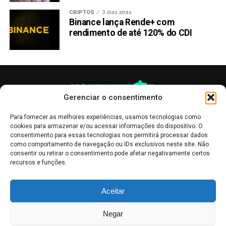
CRIPTOS
3 dias atrás
Binance lança Rende+ com
rendimento de até 120% do CDI
Preço atual:
$0.3113
Pico histórico:
$2.48
Sim, você leu direito. Tem uma moeda chamada
Fartcoin
(moeda do peido, literalmente). E tem gente que colocou
dinheiro de verdade nisso.
Gerenciar o consentimento
A queda foi brutal: de quase $2.50 pra $0.31. Isso é cair
Para fornecer as melhores experiências, usamos tecnologias como
mais de 87%. Quem comprou no topo perdeu quase tudo.
cookies para armazenar e/ou acessar informações do dispositivo. O
consentimento para essas tecnologias nos permitirá processar dados
como comportamento de navegação ou IDs exclusivos neste site. Não
Mas convenhamos: investir numa moeda chamada “peido”
consentir ou retirar o consentimento pode afetar negativamente certos
e esperar ficar rico era realista?
recursos e funções.
Por Que Essas Memecoins
As publicações no site Money Invest têm um caráter meramente
Aceitar
informativo, servindo como boletins de divulgação, e não devem ser
Morreram?
interpretadas como recomendações de investimento.
Leia mais
Negar
Mercado de Criptomoedas,
Bolsa de Valores
.
Money Invest
: O futuro