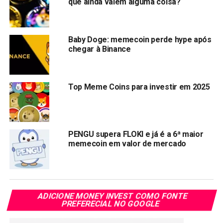
que ainda valem alguma coisa?
pareciam promessas de Ferrari na garagem agora mal
pagam um Uber.
Baby Doge: memecoin perde hype após
BabyDoge: O Cachorrinho que
chegar à Binance
Parou de Latir
Top Meme Coins para investir em 2025
PENGU supera FLOKI e já é a 6ª maior
memecoin em valor de mercado
ADICIONE MONEY INVEST COMO FONTE
PREFERECIAL NO GOOGLE
Preço atual:
$0.096119
Queda em um ano:
90%