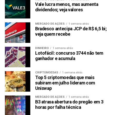
Vale lucra menos, mas aumenta
A moeda subiu no hype, claro. Mas quando a galera
dividendos; veja valores
percebeu que o Elon Musk de verdade não tinha nada a ver
com isso, o castelo desabou.
MERCADO DE AÇÕES
1 semana atrás
Bradesco antecipa JCP de R$ 6,5 bi;
É tipo aquela marca genérica que tenta se passar pela
veja quem recebe
original. Funciona até você ler as letras miúdas.
Fartcoin: De $2.48 para $0.3113
DINHEIRO
1 semana atrás
Lotofácil: concurso 3744 não tem
ganhador e acumula
em Tempo Recorde
CRIPTOMOEDAS
1 semana atrás
Top 5 criptomoedas que mais
subiram em julho lideram com
Uniswap
MERCADO DE AÇÕES
1 semana atrás
B3 atrasa abertura do pregão em 3
horas por falha técnica