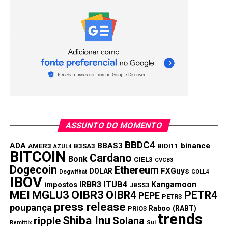
Conseguir listagem na Binance é tipo ganhar na loteria pra
qualquer projeto cripto. A equipe do BabyDoge
comemorou como se tivesse conquistado o mundo. E
conquistou mesmo… por uns 15 minutos de fama.
Depois? Silêncio total.
Ninguém mais fala dessa moeda. Os grupos no Telegram
viraram cemitério digital. Aquele hype todo evaporou mais
ASSUNTO DO MOMENTO
rápido que água no asfalto quente.
BBDC4
ADA
BBAS3
binance
AMER3
B3SA3
BIDI11
AZUL4
WIF (dogwifhat): O Cachorro de
BITCOIN
Cardano
Bonk
CIEL3
CVCB3
Dogecoin
Ethereum
Chapéu que Perdeu a Graça
FXGuys
DOLAR
Dogwifhat
GOLL4
IBOV
IRBR3
ITUB4
Kangamoon
impostos
JBSS3
MEI
MGLU3
OIBR3
OIBR4
PETR4
PEPE
PETR3
press release
poupança
Raboo (RABT)
PRIO3
trends
Shiba Inu
ripple
Solana
Remittix
Sui