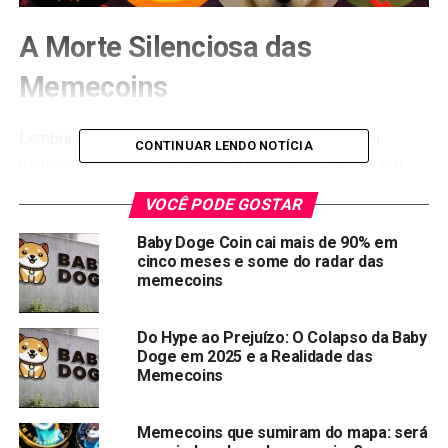
A Morte Silenciosa das
Memecoins
Lembra quando todo mundo falava de ficar rico com
CONTINUAR LENDO NOTÍCIA
memecoins? Pois é, aquela febre passou. E deixou um
rastro de carteiras no prejuizos.
VOCÊ PODE GOSTAR
A
história do brasileiro Glauber Contessoto
, 33 anos, virou
Baby Doge Coin cai mais de 90% em
lenda. O cara juntou todas as economias, pediu grana
cinco meses e some do radar das
emprestada pra família e meteu tudo em Dogecoin. Virou
memecoins
milionário. Todo mundo viu isso e pensou: “vai ser fácil
assim pra mim também”.
Do Hype ao Prejuízo: O Colapso da Baby
Doge em 2025 e a Realidade das
Spoiler: não foi.
Memecoins
Hoje, o mercado de memecoins vale US$ 44,3 bilhões.
Memecoins que sumiram do mapa: será
Parece muito? Era bem mais. Muitas moedas que