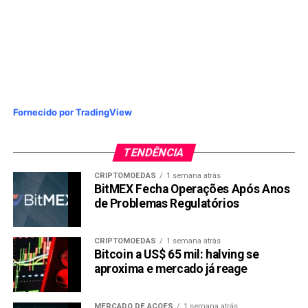
ELON (Dogelon Mars): Até o
Nome do Elon Não Salvou
Fornecido por TradingView
TENDÊNCIA
CRIPTOMOEDAS
1 semana atrás
Imagem: Reprodução
BitMEX Fecha Operações Após Anos
de Problemas Regulatórios
Preço atual:
$0.07434
Pegar carona no nome do bilionário mais famoso do
CRIPTOMOEDAS
1 semana atrás
mundo parecia estratégia infalível. Colocar “Elon” + “Doge”
Bitcoin a US$ 65 mil: halving se
+ “Mars” na mesma moeda? Genial, né?
aproxima e mercado já reage
Não.
MERCADO DE AÇÕES
1 semana atrás