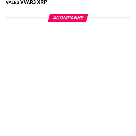
XRP
VVAR3
VALE3
ACOMPANHE
Preço atual:
$0.3413
Sabe aqueles memes que todo mundo acha engraçado por
uma semana? O WIF foi exatamente isso, só que em
forma de criptomoeda.
A ideia era simples: um cachorro com chapéu. Pronto.
Esse era o projeto revolucionário.
Funcionou? Sim, por um tempo. O problema é que meme
tem prazo de validade. Quando passa a graça, ninguém
quer saber mais. E foi isso que rolou com o WIF.