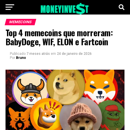
MEMECOINS
Top 4 memecoins que morreram:
BabyDoge, WIF, ELON e Fartcoin
Publicado
7 meses atrás
em
24 de janeiro de 2026
Por
Bruno