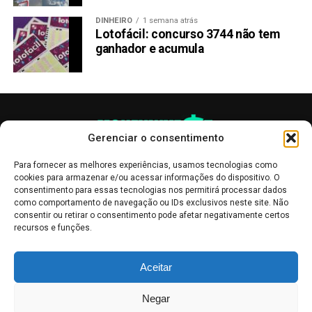
de crescimento rápido em um período relativamente curto.
DINHEIRO
1 semana atrás
Lotofácil: concurso 3744 não tem
Conclusão
ganhador e acumula
O
mercado de Memecoins
é conhecido por sua
volatilidade, e essas quatro moedas não são exceção.
Embora todas tenham experimentado quedas
significativas em relação aos seus picos anteriores, é
Gerenciar o consentimento
importante considerar seu crescimento geral desde o
lançamento. Dogecoin, Shiba Inu, FLOKI e Bonk
Para fornecer as melhores experiências, usamos tecnologias como
demonstraram todos o potencial para retornos
cookies para armazenar e/ou acessar informações do dispositivo. O
consentimento para essas tecnologias nos permitirá processar dados
substanciais ao longo do tempo.
como comportamento de navegação ou IDs exclusivos neste site. Não
consentir ou retirar o consentimento pode afetar negativamente certos
Investir em Memecoins pode ser uma empreitada
recursos e funções.
arriscada, e é crucial realizar uma pesquisa minuciosa e
considerar sua tolerância ao risco antes de tomar
As publicações no site Money Invest têm um caráter meramente
Aceitar
quaisquer decisões de investimento. Embora os preços
informativo, servindo como boletins de divulgação, e não devem ser
interpretadas como recomendações de investimento.
Leia mais
atuais possam ser tentadores, é essencial avaliar o
Negar
potencial de longo prazo dessas moedas e verificar se
Mercado de Criptomoedas,
Bolsa de Valores
.
Money Invest
: O futuro