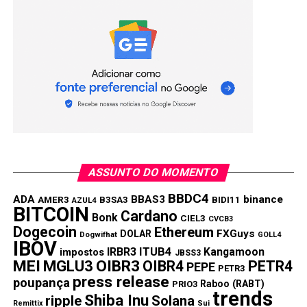
Foto de Kanchanara / Unsplash
No momento da redação, o Dogecoin está cotado a
$0,08073. Isso representa uma queda impressionante de
89,0% desde o seu último pico. No entanto, é importante
notar que o Dogecoin teve um aumento impressionante de
92.766% desde o seu lançamento há nove anos. Apesar
ASSUNTO DO MOMENTO
de sua recente queda, o Dogecoin provou ser uma
mememoeda resiliente e popular dentro da comunidade
BBDC4
ADA
BBAS3
binance
AMER3
B3SA3
BIDI11
AZUL4
de criptomoedas.
BITCOIN
Cardano
Bonk
CIEL3
CVCB3
Dogecoin
Ethereum
FXGuys
DOLAR
Dogwifhat
GOLL4
Shiba Inu (SHIB)
IBOV
IRBR3
ITUB4
Kangamoon
impostos
JBSS3
MEI
MGLU3
OIBR3
OIBR4
PETR4
PEPE
PETR3
press release
poupança
Raboo (RABT)
PRIO3
trends
Shiba Inu
ripple
Solana
Remittix
Sui