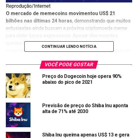
Reprodução/Internet
O mercado de memecoins movimentou US$ 21
bilhões nas últimas 24 horas
, demonstrando que muitos
entusiastas ainda buscam a próxima criptomoeda meme
para obter lucros expressivos. Apesar das recentes
quedas e dos riscos inerentes a esse tipo de
CONTINUAR LENDO NOTÍCIA
investimento, a busca pelo “token do momento” segue em
alta.
VOCÊ PODE GOSTAR
Preço do Dogecoin hoje opera 90%
abaixo do pico de 2021
Memecoins em Queda: É
Hora de Comprar?
Previsão de preço do Shiba Inu aponta
alta de 71% até 2030
No mundo das criptomoedas, existem inúmeras moedas
que ganharam popularidade ao longo dos anos. Algumas
Shiba Inu queima apenas US$ 13 e gera
dispararam em valor, enquanto outras experimentaram uma