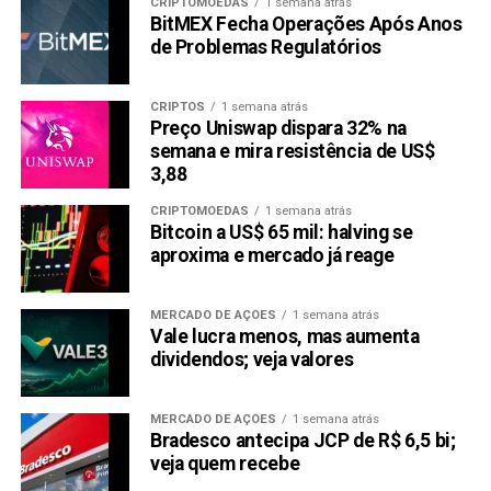
CRIPTOMOEDAS
1 semana atrás
Bonk (BONK)
BitMEX Fecha Operações Após Anos
de Problemas Regulatórios
CRIPTOS
1 semana atrás
Preço Uniswap dispara 32% na
semana e mira resistência de US$
3,88
CRIPTOMOEDAS
1 semana atrás
Bitcoin a US$ 65 mil: halving se
aproxima e mercado já reage
MERCADO DE AÇÕES
1 semana atrás
Imagem: (Bonk) Reprodução Plataforma X
Vale lucra menos, mas aumenta
Bonk
é a Memecoins mais recente em nossa lista, tendo
dividendos; veja valores
sido lançada há apenas um ano. Atualmente, está cotada a
$0,00001056. Embora o Bonk tenha experimentado uma
MERCADO DE AÇÕES
1 semana atrás
queda de -69,47% desde seu pico anterior, ainda
Bradesco antecipa JCP de R$ 6,5 bi;
conseguiu alcançar um crescimento impressionante de
veja quem recebe
11.250% desde seu lançamento. Isso mostra o potencial