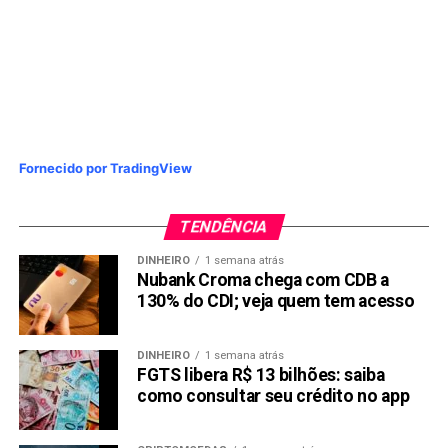
Fornecido por TradingView
TENDÊNCIA
Imagem: Reprodução
DINHEIRO
1 semana atrás
FLOKI
, uma Memecoins relativamente nova, atualmente é
Nubank Croma chega com CDB a
avaliada em $0,00002943. Ele experimentou uma queda
130% do CDI; veja quem tem acesso
significativa de -91,51% desde seu último pico. No
entanto, desde seu lançamento há três anos, FLOKI viu um
DINHEIRO
1 semana atrás
crescimento notável de 145.732%. Isso demonstra o
FGTS libera R$ 13 bilhões: saiba
potencial para retornos substanciais, mesmo diante de
como consultar seu crédito no app
contratempos de curto prazo.