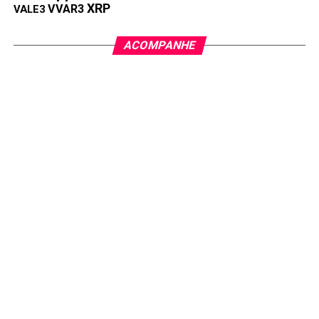
XRP
VVAR3
VALE3
ACOMPANHE
Imagem: Moneyinvest.com.br
Shiba Inu
, outra Memecoins bem conhecida, atualmente
tem um preço de $0,000009335. Isso marca uma queda
de 89,46% em relação ao seu pico anterior. No entanto,
desde o seu lançamento há três anos, o Shiba Inu viu um
crescimento impressionante de 11.417.101%. Embora seu
desempenho recente possa ser desanimador, sua
trajetória geral é um testemunho de seu potencial.
FLOKI (FLOKI)