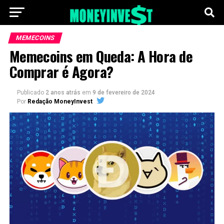
MEMECOINS
Memecoins em Queda: A Hora de
Comprar é Agora?
Publicado
2 anos atrás
em
9 de fevereiro de 2024
Por
Redação MoneyInvest