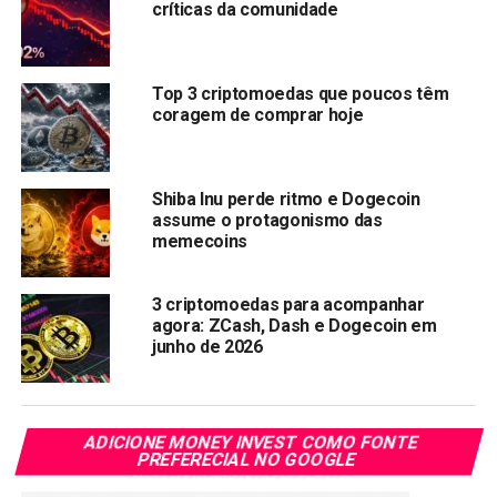
críticas da comunidade
queda significativa. Neste artigo, vamos dar uma olhada
mais de perto em quatro Memecoins: Dogecoin (DOGE),
Shiba Inu (SHIB), FLOKI (FLOKI) e Bonk (BONK). Vamos
Top 3 criptomoedas que poucos têm
analisar seus preços atuais, seu desempenho em
coragem de comprar hoje
comparação com seus picos anteriores e seu crescimento
geral desde o lançamento. No final, você terá uma melhor
compreensão se agora é o momento certo para investir
Shiba Inu perde ritmo e Dogecoin
nessas Memecoins em queda.
assume o protagonismo das
memecoins
Dogecoin (DOGE)
3 criptomoedas para acompanhar
agora: ZCash, Dash e Dogecoin em
junho de 2026
ADICIONE MONEY INVEST COMO FONTE
PREFERECIAL NO GOOGLE